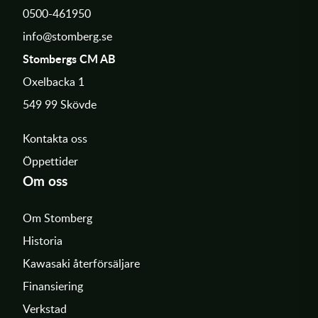
0500-461950
info@stomberg.se
Stombergs CM AB
Oxelbacka 1
549 99 Skövde
Kontakta oss
Öppettider
Om oss
Om Stomberg
Historia
Kawasaki återförsäljare
Finansiering
Verkstad