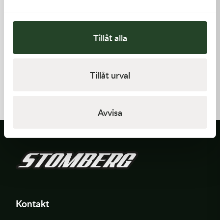
Tillåt alla
Kawasaki
Kawasaki
Tillåt urval
GASKET-HEAD
CAP-SPARK PLUG
421,00
kr
418,00
kr
I lager
Beställningsvara
Avvisa
Kontakt