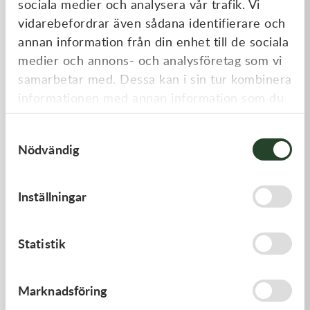
sociala medier och analysera vår trafik. Vi
Liknande produkter
vidarebefordrar även sådana identifierare och
annan information från din enhet till de sociala
medier och annons- och analysföretag som vi
samarbetar med. Dessa kan i sin tur kombinera
informationen med annan information som du
har tillhandahållit eller som de har samlat in
Samtyckesval
när du har använt deras tjänster.
Nödvändig
Kawasaki
Kawasaki
Inställningar
GASKET,FLOAT CHAMBER
LEVER-COMP,FRONT BRAK
- Kawasaki KX 250 21-23,
Kawasaki KX 450 19-23
97,00
kr
530,00
kr
Statistik
Beställningsvara
I lager
Marknadsföring