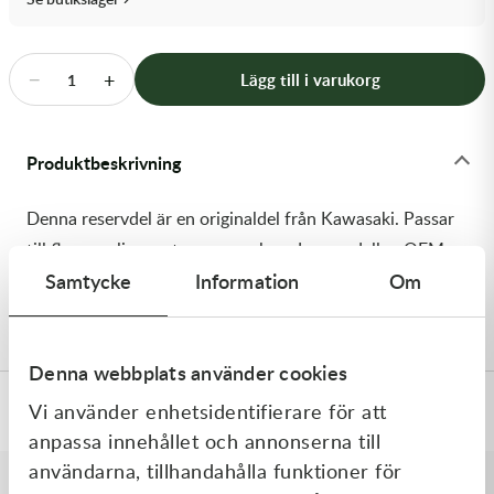
Transmission & Drivlina
Vagnar
−
+
Lägg till i varukorg
1
Variatordelar
Produktbeskrivning
Vinschar & Tillbehör
Denna reservdel är en originaldel från Kawasaki. Passar
Vinterprodukter
till flera vanliga motocross- och enduromodeller. OEM
Samtycke
Information
Om
ref. nr.: 92122-0021 / 921220021. Modellkod:
KSF450B8F
Denna webbplats använder cookies
Vi använder enhetsidentifierare för att
Specifikationer
anpassa innehållet och annonserna till
användarna, tillhandahålla funktioner för