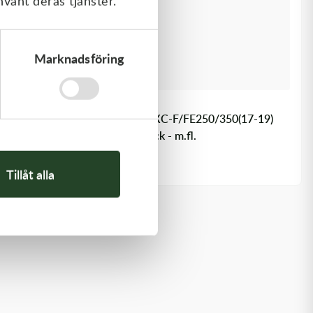
nvänt deras tjänster.
Marknadsföring
Polisport
Polisport Fortress Hasplåt EXC-F/FE250/350(17-19)
SX-F/FC250/350(16-18) Black - m.fl.
770,00
kr
I lager
Tillåt alla