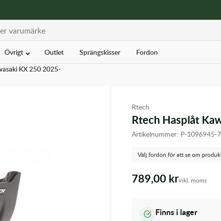
Övrigt
Outlet
Sprängskisser
Fordon
wasaki KX 250 2025-
Rtech
Rtech Hasplåt Ka
Artikelnummer:
P-1096945-
Välj fordon för att se om produk
789,00 kr
inkl. moms
Finns i lager