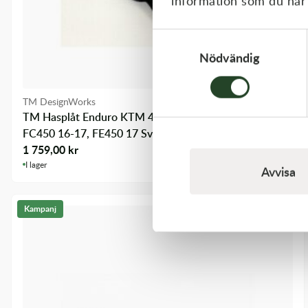
information som du har t
Samtyckesval
Nödvändig
TM DesignWorks
TM Hasplåt Enduro KTM 450 SXF/XCF 16-17, Hqv
FC450 16-17, FE450 17 Sva - m.fl.
1 759,00
kr
I lager
Avvisa
Kampanj