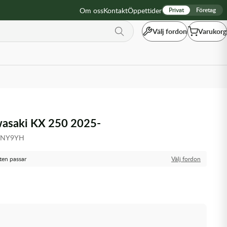
Om oss
Kontakt
Öppettider
Privat
Företag
Välj fordon
Varukorg
wasaki KX 250 2025-
7NY9YH
ten passar
Välj fordon