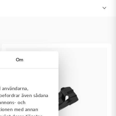
Om
l användarna,
rebefordrar även sådana
 annons- och
ationen med annan