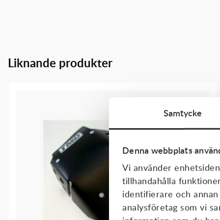
Transmission & Drivlina
Vagnar
Variatordelar
Liknande produkter
Vinschar & Tillbehör
Vinterprodukter
Samtycke
Denna webbplats använd
Vi använder enhetsident
tillhandahålla funktione
identifierare och annan
analysföretag som vi s