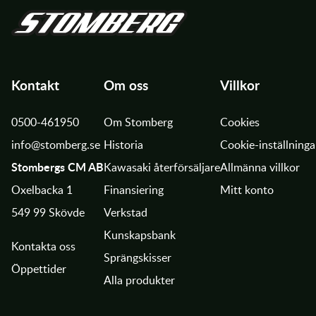
Kontakt
Om oss
Villkor
0500-461950
Om Stomberg
Cookies
info@stomberg.se
Historia
Cookie-inställninga
Stombergs CM AB
Kawasaki återförsäljare
Allmänna villkor
Oxelbacka 1
Finansiering
Mitt konto
549 99 Skövde
Verkstad
Kunskapsbank
Kontakta oss
Sprängskisser
Öppettider
Alla produkter