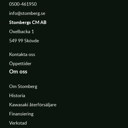
uppgradera din körning!
0500-461950
info@stomberg.se
Stombergs CM AB
Oxelbacka 1
549 99 Skövde
Kontakta oss
Öppettider
Om oss
Om Stomberg
Historia
Kawasaki återförsäljare
Finansiering
Verkstad