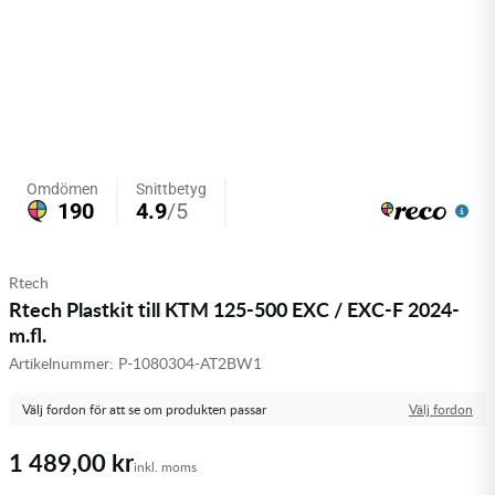
Olja MC
Skydd
Fjädring
Mopedslang
Kylarvätska
Chassidelar
Trail
Vätskesystem
Hjul
Mousse
Luftfilterolja & Rengöring
Drivremmar & Variatorremmar
Slangar
Lagersatser
Slang
Oljepaket
Eldelar
Motordelar & Filter
Trialdäck
Sprayer
Fjädring
Plast
Tubliss
Tvätt & Rengöring
Hytter & Flaklock
Rtech
Styren & Reglage
Växellådsolja
Karossdelar & Tillbehör
Rtech Plastkit till KTM 125-500 EXC / EXC-F 2024-
m.fl.
Övriga Kemprodukter
Kyl- & värmesystemdelar
Artikelnummer:
P-1080304-AT2BW1
Motordelar
Välj fordon för att se om produkten passar
Välj fordon
1 489,00 kr
Styren & Tillbehör
inkl. moms