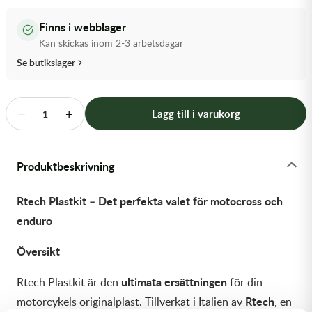
Transmission & Drivlina
Finns i webblager
Vagnar
Kan skickas inom 2-3 arbetsdagar
Se butikslager
Variatordelar
Vinschar & Tillbehör
−
+
Lägg till i varukorg
1
Vinterprodukter
Produktbeskrivning
Rtech Plastkit – Det perfekta valet för motocross och
enduro
Översikt
ultimata ersättningen
Rtech Plastkit är den
för din
Rtech
motorcykels originalplast. Tillverkat i Italien av
, en