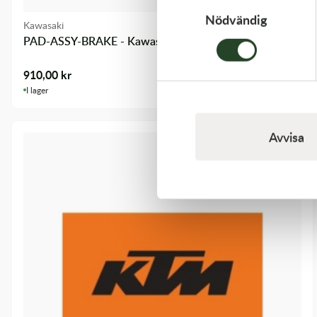
Nödvändig
Kawasaki
PAD-ASSY-BRAKE - Kawasaki KX 250F 09-18 m.fl.
910,00
kr
I lager
Avvisa