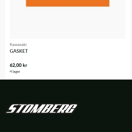
Kawasaki
GASKET
62,00
kr
I lager