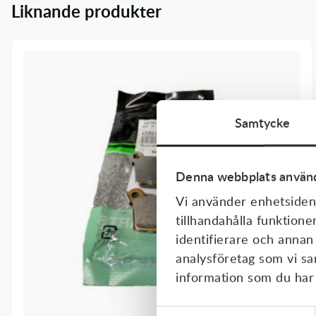
Liknande produkter
Transmission & Drivlina
Vagnar
Variatordelar
Vinschar & Tillbehör
Samtycke
Vinterprodukter
Denna webbplats använd
Vi använder enhetsident
tillhandahålla funktione
identifierare och annan
analysföretag som vi s
information som du har t
Samtyckesval