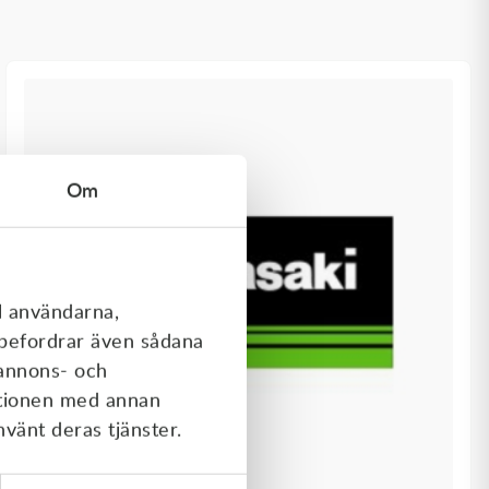
Om
l användarna,
rebefordrar även sådana
 annons- och
ationen med annan
nvänt deras tjänster.