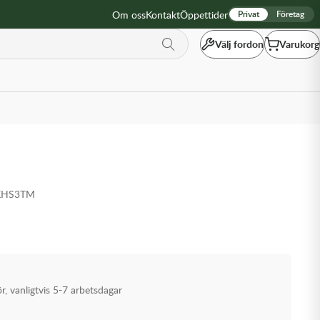
Om oss
Kontakt
Öppettider
Privat
Företag
Välj fordon
Varukorg
KHS3TM
ör, vanligtvis 5-7 arbetsdagar