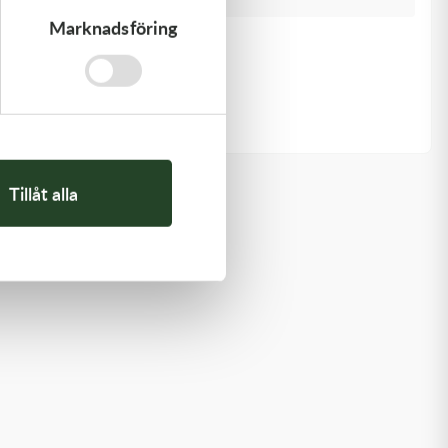
Marknadsföring
Kawasaki
GASKET,GENERATOR
191,00
kr
I lager
Tillåt alla