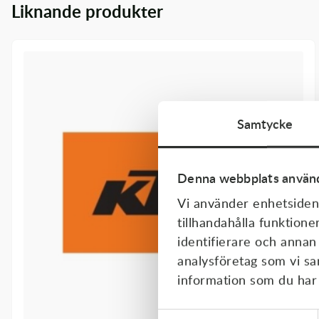
Liknande produkter
Transmission & Drivlina
Vagnar
Variatordelar
Vinschar & Tillbehör
Samtycke
Vinterprodukter
Denna webbplats använd
Vi använder enhetsident
tillhandahålla funktione
identifierare och annan
analysföretag som vi s
information som du har t
Samtyckesval