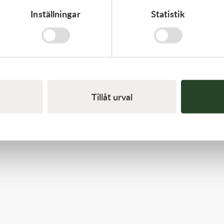
Inställningar
Statistik
Kawasaki
ARM-ROCKER
1 369,00
kr
I lager
Tillåt urval