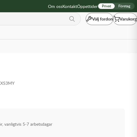
Om oss
Kontakt
Öppettider
Privat
Företag
Välj fordon
Varukorg
KXS3MY
ör, vanligtvis 5-7 arbetsdagar