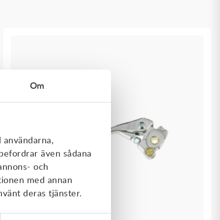
Om
l användarna,
rebefordrar även sådana
 annons- och
ationen med annan
nvänt deras tjänster.