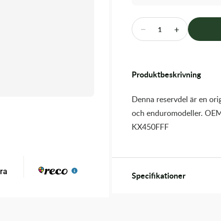
−
+
1
Produktbeskrivning
Denna reservdel är en orig
och enduromodeller. OEM
KX450FFF
Specifikationer