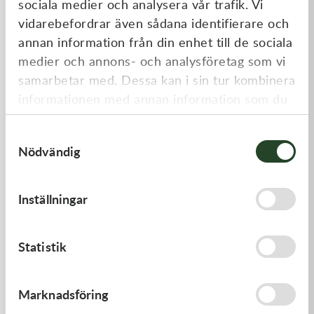
sociala medier och analysera vår trafik. Vi
Liknande produkter
vidarebefordrar även sådana identifierare och
annan information från din enhet till de sociala
medier och annons- och analysföretag som vi
samarbetar med. Dessa kan i sin tur kombinera
informationen med annan information som du
har tillhandahållit eller som de har samlat in
Samtyckesval
när du har använt deras tjänster.
Nödvändig
Kawasaki
Kawasaki
Inställningar
RETAINER-VALVE SPRING
GASKET,GENERATOR
108,00
kr
191,00
kr
Statistik
I lager
I lager
Marknadsföring