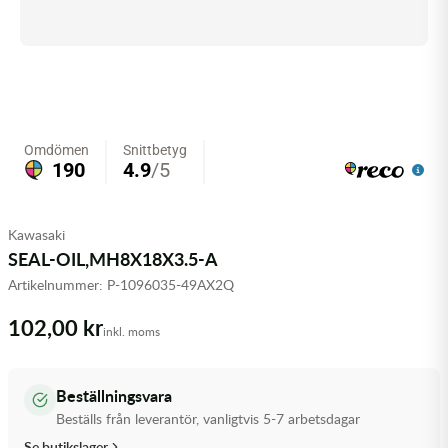
Olja MC
Skydd
Fjädring
Mopedslang
Kylarvätska
Chassidelar
Trail
Vätskesystem
Hjul
Mousse
Luftfilterolja & Rengöring
Drivremmar & Variatorremmar
Slangar
Lagersatser
Slang
Oljepaket
Eldelar
Motordelar & Filter
Trialdäck
Sprayer
Fjädring
Plast
Tubliss
Tvätt & Rengöring
Hytter & Flaklock
Kawasaki
SEAL-OIL,MH8X18X3.5-A
Styren & Reglage
Växellådsolja
Karossdelar & Tillbehör
Artikelnummer:
P-1096035-49AX2Q
Övriga Kemprodukter
Kyl- & värmesystemdelar
102,00 kr
inkl. moms
Motordelar
Beställningsvara
Styren & Tillbehör
Beställs från leverantör, vanligtvis 5-7 arbetsdagar
Se butikslager