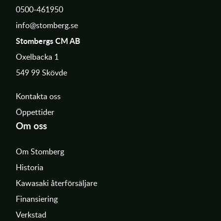
0500-461950
info@stomberg.se
Stombergs CM AB
Oxelbacka 1
549 99 Skövde
Kontakta oss
Öppettider
Om oss
Om Stomberg
Historia
Kawasaki återförsäljare
Finansiering
Verkstad