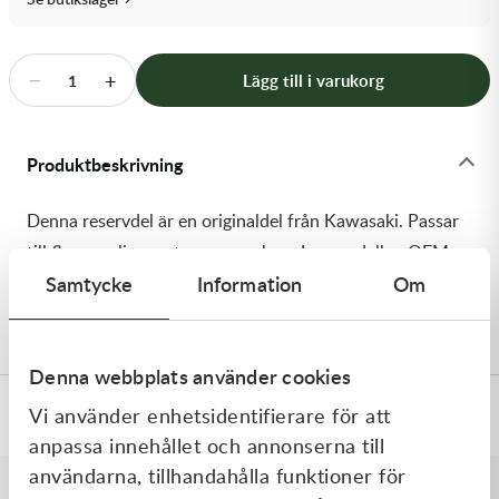
Transmission & Drivlina
Vagnar
−
+
Lägg till i varukorg
1
Variatordelar
Produktbeskrivning
Vinschar & Tillbehör
Denna reservdel är en originaldel från Kawasaki. Passar
Vinterprodukter
till flera vanliga motocross- och enduromodeller. OEM
Samtycke
Information
Om
ref. nr.: 92049-1359 / 920491359. Modellkod: KX125-
H2
Denna webbplats använder cookies
Vi använder enhetsidentifierare för att
Specifikationer
anpassa innehållet och annonserna till
användarna, tillhandahålla funktioner för