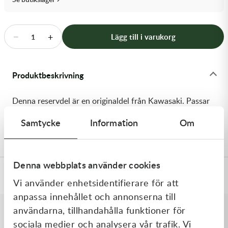
Transmission & Drivlina
Vagnar
−
+
Lägg till i varukorg
1
Variatordelar
Produktbeskrivning
Vinschar & Tillbehör
Denna reservdel är en originaldel från Kawasaki. Passar
Vinterprodukter
till flera vanliga motocross- och enduromodeller. OEM
Samtycke
Information
Om
ref. nr.: 92049-1468 / 920491468. Modellkod: KX80-W1
Denna webbplats använder cookies
Specifikationer
Vi använder enhetsidentifierare för att
anpassa innehållet och annonserna till
användarna, tillhandahålla funktioner för
sociala medier och analysera vår trafik. Vi
Liknande produkter