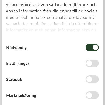
vidarebefordrar även sådana identifierare och
annan information från din enhet till de sociala
medier och annons- och analysföretag som vi
samarbetar med. Dessa kan i sin tur kombinera
informationen med annan information som du
har tillhandahållit eller som de har samlat in
Samtyckesval
när du har använt deras tjänster.
Nödvändig
Kawasaki
Kawasaki
GASKET,EXHAUST HOLDER
GASKET-HEAD
Inställningar
64,00
kr
277,00
kr
Beställningsvara
Beställningsvara
Statistik
Marknadsföring