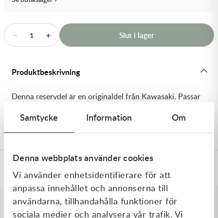
Transmission & Drivlina
Vagnar
−
+
Slut i lager
1
Variatordelar
Produktbeskrivning
Vinschar & Tillbehör
Denna reservdel är en originaldel från Kawasaki. Passar
Vinterprodukter
till flera vanliga motocross- och enduromodeller. OEM
Samtycke
Information
Om
ref. nr.: 92049-1292 / 920491292. Modellkod: KX80-L1
Denna webbplats använder cookies
Specifikationer
Vi använder enhetsidentifierare för att
anpassa innehållet och annonserna till
användarna, tillhandahålla funktioner för
sociala medier och analysera vår trafik. Vi
Liknande produkter