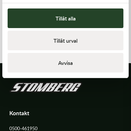
Tillåt alla
Kawasaki
Kawasaki
GASKET,GENERATOR COVE
GASKET,EXHAUST HOLDER
Tillåt urval
212,00
kr
64,00
kr
I lager
Slut i lager
Avvisa
Kontakt
0500-461950