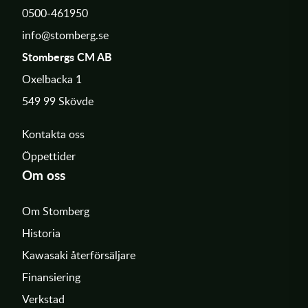
0500-461950
info@stomberg.se
Stombergs CM AB
Oxelbacka 1
549 99 Skövde
Kontakta oss
Öppettider
Om oss
Om Stomberg
Historia
Kawasaki återförsäljare
Finansiering
Verkstad