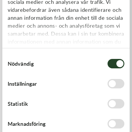
sociala medier och analysera vår trafik. Vi
Liknande produkter
vidarebefordrar även sådana identifierare och
annan information från din enhet till de sociala
medier och annons- och analysföretag som vi
samarbetar med. Dessa kan i sin tur kombinera
informationen med annan information som du
har tillhandahållit eller som de har samlat in
Samtyckesval
när du har använt deras tjänster.
Nödvändig
Kawasaki
Kawasaki
Inställningar
GASKET,FLOAT CHAMBER
GUIDE-CHAIN,RR
97,00
kr
383,00
kr
Statistik
Beställningsvara
I lager
Marknadsföring