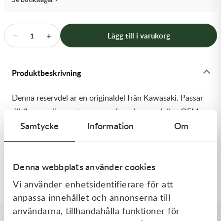
Transmission & Drivlina
Vagnar
−
+
Lägg till i varukorg
1
Variatordelar
Produktbeskrivning
Vinschar & Tillbehör
Denna reservdel är en originaldel från Kawasaki. Passar
Vinterprodukter
till flera vanliga motocross- och enduromodeller. OEM
Samtycke
Information
Om
ref. nr.: 92049-1577 / 920491577. Modellkod: KL250-
H4
Denna webbplats använder cookies
Vi använder enhetsidentifierare för att
Specifikationer
anpassa innehållet och annonserna till
användarna, tillhandahålla funktioner för