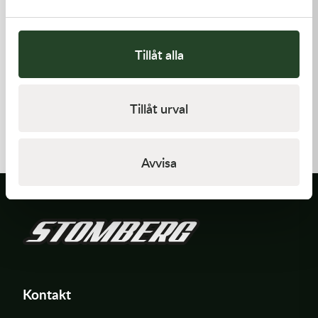
Tillåt alla
Kawasaki
Kawasaki
Tillåt urval
CAP-SPARK PLUG
GASKET,CLUTCH COVER
418,00
kr
168,00
kr
Beställningsvara
I lager
Avvisa
Kontakt