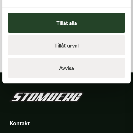
Tillåt alla
Kawasaki
Kawasaki
Tillåt urval
RETAINER-VALVE SPRING
PAD-ASSY-BRAKE -
Kawasaki KX 250F 09-18 m.fl.
108,00
kr
910,00
kr
I lager
I lager
Avvisa
Kontakt