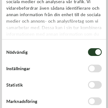
sociala medier och analysera vår trafik. Vi
Liknande produkter
vidarebefordrar även sådana identifierare och
annan information från din enhet till de sociala
medier och annons- och analysföretag som vi
samarbetar med. Dessa kan i sin tur kombinera
informationen med annan information som du
har tillhandahållit eller som de har samlat in
Samtyckesval
när du har använt deras tjänster.
Nödvändig
Kawasaki
Kawasaki
Inställningar
PISTON-ENGINE
ARM-ROCKER
1 220,00
kr
1 369,00
kr
Statistik
Beställningsvara
I lager
Marknadsföring