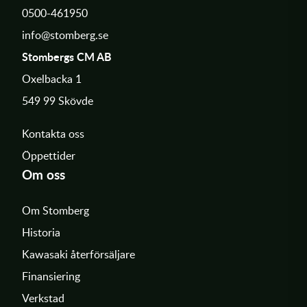
0500-461950
info@stomberg.se
Stombergs CM AB
Oxelbacka 1
549 99 Skövde
Kontakta oss
Öppettider
Om oss
Om Stomberg
Historia
Kawasaki återförsäljare
Finansiering
Verkstad