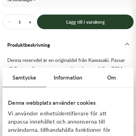
Transmission & Drivlina
Vagnar
−
+
Lägg till i varukorg
1
Variatordelar
Produktbeskrivning
Vinschar & Tillbehör
Denna reservdel är en originaldel från Kawasaki. Passar
Vinterprodukter
till flera vanliga motocross- och enduromodeller. OEM
Samtycke
Information
Om
ref. nr.: 92093-0584 / 920930584. Modellkod:
KX250ZDF
Denna webbplats använder cookies
Vi använder enhetsidentifierare för att
Specifikationer
anpassa innehållet och annonserna till
användarna, tillhandahålla funktioner för