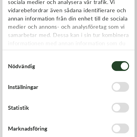
sociala medier och analysera vår trafik. Vi
Liknande produkter
vidarebefordrar även sådana identifierare och
annan information från din enhet till de sociala
medier och annons- och analysföretag som vi
samarbetar med. Dessa kan i sin tur kombinera
informationen med annan information som du
har tillhandahållit eller som de har samlat in
Samtyckesval
när du har använt deras tjänster.
Nödvändig
Kawasaki
Kawasaki
Inställningar
GUIDE-CHAIN,FR
TOOL-
WRENCH,BOX,21MM&
478,00
kr
197,00
kr
Statistik
I lager
I lager
Marknadsföring