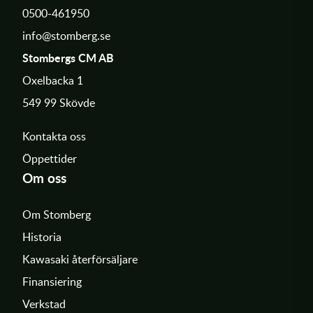
0500-461950
info@stomberg.se
Stombergs CM AB
Oxelbacka 1
549 99 Skövde
Kontakta oss
Öppettider
Om oss
Om Stomberg
Historia
Kawasaki återförsäljare
Finansiering
Verkstad