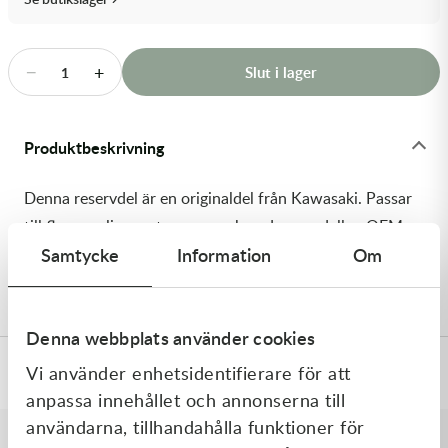
Transmission & Drivlina
Vagnar
−
+
Slut i lager
1
Variatordelar
Produktbeskrivning
Vinschar & Tillbehör
Denna reservdel är en originaldel från Kawasaki. Passar
Vinterprodukter
till flera vanliga motocross- och enduromodeller. OEM
Samtycke
Information
Om
ref. nr.: 92093-1435 / 920931435. Modellkod: KX250-
K5
Denna webbplats använder cookies
Vi använder enhetsidentifierare för att
Specifikationer
anpassa innehållet och annonserna till
användarna, tillhandahålla funktioner för