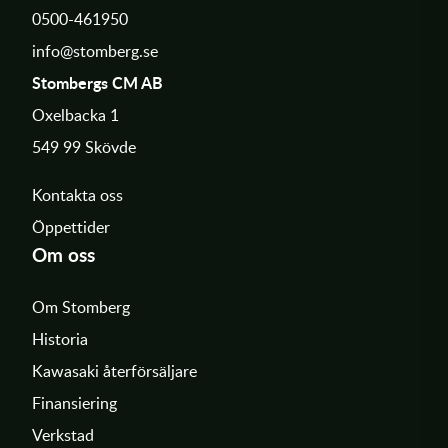
0500-461950
info@stomberg.se
Stombergs CM AB
Oxelbacka 1
549 99 Skövde
Kontakta oss
Öppettider
Om oss
Om Stomberg
Historia
Kawasaki återförsäljare
Finansiering
Verkstad