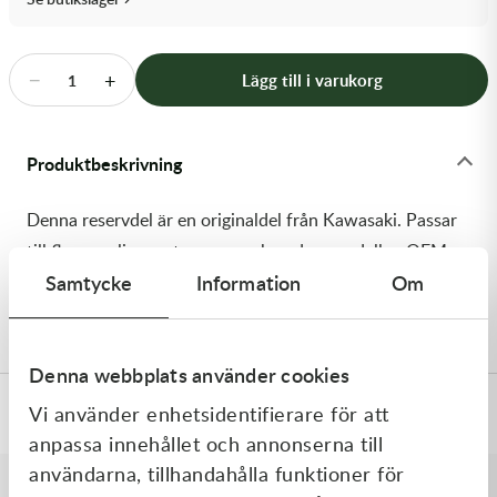
Transmission & Drivlina
Vagnar
−
+
Lägg till i varukorg
1
Variatordelar
Produktbeskrivning
Vinschar & Tillbehör
Denna reservdel är en originaldel från Kawasaki. Passar
Vinterprodukter
till flera vanliga motocross- och enduromodeller. OEM
Samtycke
Information
Om
ref. nr.: 13127-0715 / 131270715. Modellkod:
KX85CNFNN
Denna webbplats använder cookies
Vi använder enhetsidentifierare för att
Specifikationer
anpassa innehållet och annonserna till
användarna, tillhandahålla funktioner för