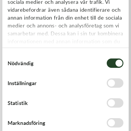
sociala medier och analysera vår trafik. Vi
Liknande produkter
vidarebefordrar även sådana identifierare och
annan information från din enhet till de sociala
medier och annons- och analysföretag som vi
samarbetar med. Dessa kan i sin tur kombinera
informationen med annan information som du
har tillhandahållit eller som de har samlat in
Samtyckesval
när du har använt deras tjänster.
Nödvändig
Kawasaki
Kawasaki
Inställningar
GASKET,CYLINDER BASE,
PAD-ASSY-BRAKE -
Kawasaki KX 250F 09-18 m.fl.
125,00
kr
910,00
kr
Statistik
I lager
I lager
Marknadsföring