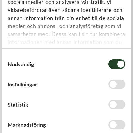
sociala medier och analysera vår trafik. Vi
Liknande produkter
vidarebefordrar även sådana identifierare och
annan information från din enhet till de sociala
medier och annons- och analysföretag som vi
samarbetar med. Dessa kan i sin tur kombinera
informationen med annan information som du
har tillhandahållit eller som de har samlat in
Samtyckesval
när du har använt deras tjänster.
Nödvändig
Kawasaki
Kawasaki
Inställningar
ARM-ROCKER
GUIDE-CHAIN,RR
1 369,00
kr
383,00
kr
Statistik
I lager
I lager
Marknadsföring