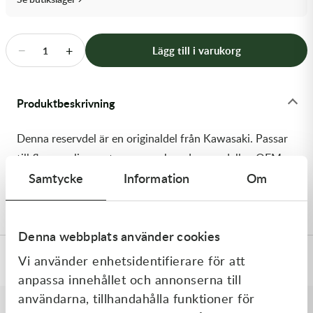
Transmission & Drivlina
Vagnar
−
+
Lägg till i varukorg
1
Variatordelar
Produktbeskrivning
Vinschar & Tillbehör
Denna reservdel är en originaldel från Kawasaki. Passar
Vinterprodukter
till flera vanliga motocross- och enduromodeller. OEM
Samtycke
Information
Om
ref. nr.: 13127-0720 / 131270720. Modellkod:
KX252CPFNN
Denna webbplats använder cookies
Vi använder enhetsidentifierare för att
Specifikationer
anpassa innehållet och annonserna till
användarna, tillhandahålla funktioner för