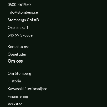
0500-461950
info@stomberg.se
Stombergs CM AB
Oxelbacka 1
549 99 Skövde
Kontakta oss
Öppettider
Om oss
Om Stomberg
Historia
Kawasaki återförsäljare
Finansiering
Verkstad