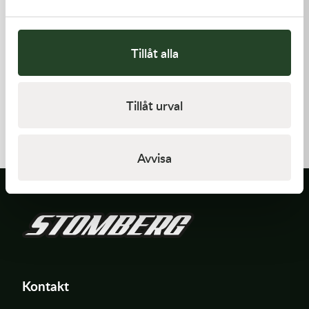
Tillåt alla
Kawasaki
Kawasaki
Tillåt urval
CABLE-THROTTLE -
TOOL-
Kawasaki KX 450 19-21
WRENCH,BOX,21MM&
558,00
kr
197,00
kr
Beställningsvara
I lager
Avvisa
Kontakt