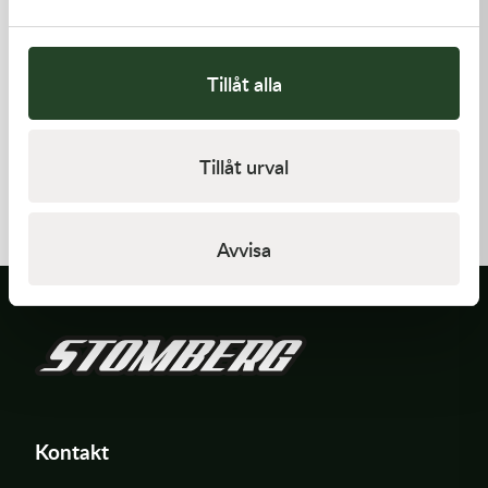
Tillåt alla
Kawasaki
Kawasaki
Tillåt urval
HANDLE,RENTHAL,FATBAR
GASKET-HEAD
1 936,00
kr
421,00
kr
Slut i lager
I lager
Avvisa
Kontakt