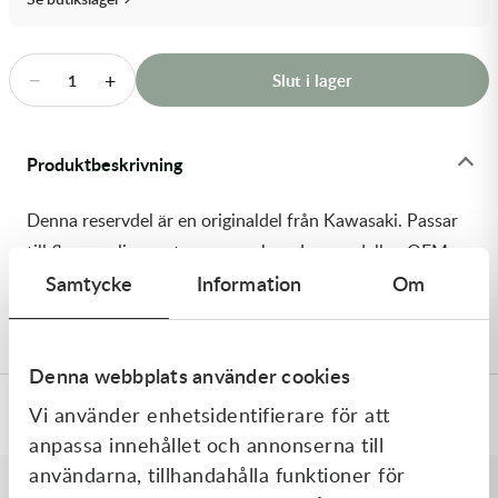
Transmission & Drivlina
Vagnar
−
+
Slut i lager
1
Variatordelar
Produktbeskrivning
Vinschar & Tillbehör
Denna reservdel är en originaldel från Kawasaki. Passar
Vinterprodukter
till flera vanliga motocross- och enduromodeller. OEM
Samtycke
Information
Om
ref. nr.: 13128-0729 / 131280729. Modellkod:
KX252CPFNN
Denna webbplats använder cookies
Vi använder enhetsidentifierare för att
Specifikationer
anpassa innehållet och annonserna till
användarna, tillhandahålla funktioner för