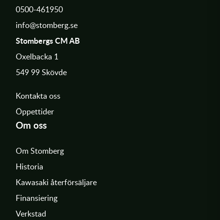
0500-461950
info@stomberg.se
Stombergs CM AB
Oxelbacka 1
549 99 Skövde
Kontakta oss
Öppettider
Om oss
Om Stomberg
Historia
Kawasaki återförsäljare
Finansiering
Verkstad