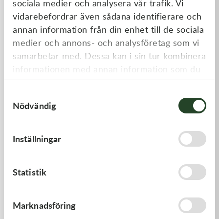
sociala medier och analysera vår trafik. Vi
Liknande produkter
vidarebefordrar även sådana identifierare och
annan information från din enhet till de sociala
medier och annons- och analysföretag som vi
samarbetar med. Dessa kan i sin tur kombinera
informationen med annan information som du
har tillhandahållit eller som de har samlat in
Samtyckesval
när du har använt deras tjänster.
Nödvändig
Kawasaki
Kawasaki
Inställningar
GASKET,GENERATOR COVE
GASKET,FUEL TANK CAP
212,00
kr
58,00
kr
Statistik
I lager
I lager
Marknadsföring