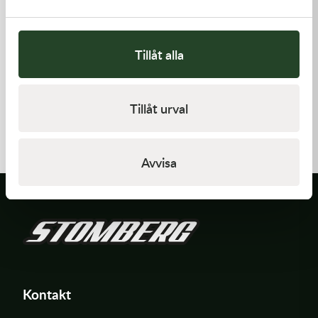
Tillåt alla
Kawasaki
Kawasaki
Tillåt urval
GASKET-HEAD
GASKET,CYLINDER BASE
277,00
kr
168,00
kr
Beställningsvara
I lager
Avvisa
Kontakt