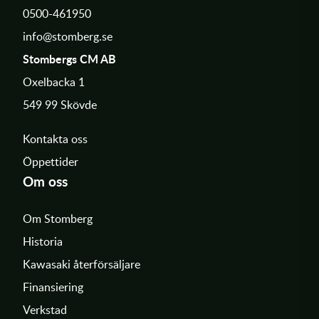
0500-461950
info@stomberg.se
Stombergs CM AB
Oxelbacka 1
549 99 Skövde
Kontakta oss
Öppettider
Om oss
Om Stomberg
Historia
Kawasaki återförsäljare
Finansiering
Verkstad