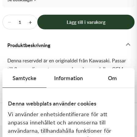
Transmission & Drivlina
Vagnar
−
+
Lägg till i varukorg
1
Variatordelar
Produktbeskrivning
Vinschar & Tillbehör
Denna reservdel är en originaldel från Kawasaki. Passar
Vinterprodukter
till flera vanliga motocross- och enduromodeller. OEM
Samtycke
Information
Om
ref. nr.: 13107-0917 / 131070917. Modellkod:
KX252CMFNN
Denna webbplats använder cookies
Vi använder enhetsidentifierare för att
Specifikationer
anpassa innehållet och annonserna till
användarna, tillhandahålla funktioner för