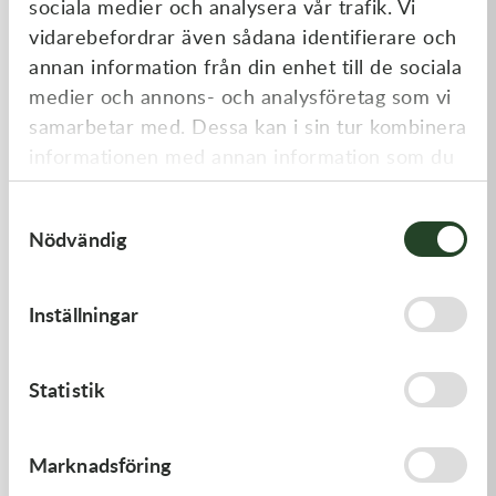
sociala medier och analysera vår trafik. Vi
Liknande produkter
vidarebefordrar även sådana identifierare och
annan information från din enhet till de sociala
medier och annons- och analysföretag som vi
samarbetar med. Dessa kan i sin tur kombinera
informationen med annan information som du
har tillhandahållit eller som de har samlat in
Samtyckesval
när du har använt deras tjänster.
Nödvändig
Kawasaki
Kawasaki
Inställningar
GASKET,FLOAT CHAMBER
CAP-SPARK PLUG
97,00
kr
418,00
kr
Statistik
Beställningsvara
Beställningsvara
Marknadsföring