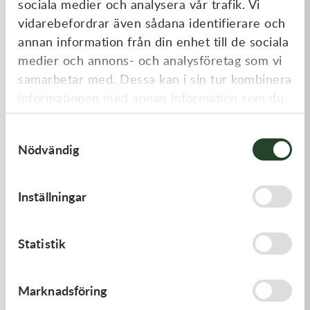
sociala medier och analysera vår trafik. Vi
Liknande produkter
vidarebefordrar även sådana identifierare och
annan information från din enhet till de sociala
medier och annons- och analysföretag som vi
samarbetar med. Dessa kan i sin tur kombinera
informationen med annan information som du
har tillhandahållit eller som de har samlat in
Samtyckesval
när du har använt deras tjänster.
Nödvändig
Kawasaki
Kawasaki
Inställningar
GASKET,GENERATOR
GASKET,FLOAT CHAMBER
191,00
kr
97,00
kr
Statistik
I lager
Beställningsvara
Marknadsföring