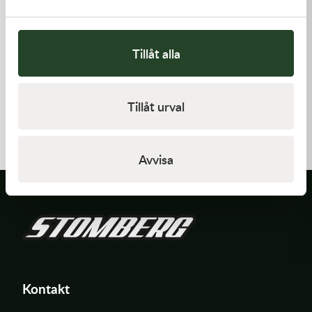
Tillåt alla
Kawasaki
Kawasaki
Tillåt urval
PAD-ASSY-BRAKE -
GASKET,CLUTCH COVER
Kawasaki KX 250F 09-18 m.fl.
910,00
kr
168,00
kr
I lager
I lager
Avvisa
Kontakt