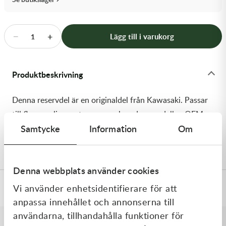
Transmission & Drivlina
Vagnar
−
+
Lägg till i varukorg
1
Variatordelar
Produktbeskrivning
Vinschar & Tillbehör
Denna reservdel är en originaldel från Kawasaki. Passar
Vinterprodukter
till flera vanliga motocross- och enduromodeller. OEM
Samtycke
Information
Om
ref. nr.: 13107-0196 / 131070196. Modellkod:
KX250W9F
Denna webbplats använder cookies
Vi använder enhetsidentifierare för att
Specifikationer
anpassa innehållet och annonserna till
användarna, tillhandahålla funktioner för