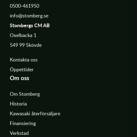
0500-461950
info@stomberg.se
Stombergs CM AB
Oxelbacka 1
549 99 Skövde
Kontakta oss
Öppettider
Om oss
Om Stomberg
Historia
Kawasaki återförsäljare
Finansiering
Verkstad