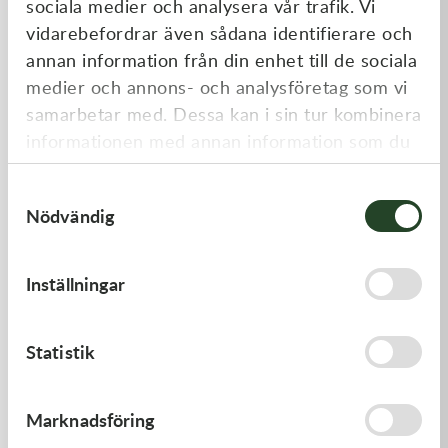
sociala medier och analysera vår trafik. Vi
Liknande produkter
vidarebefordrar även sådana identifierare och
annan information från din enhet till de sociala
medier och annons- och analysföretag som vi
samarbetar med. Dessa kan i sin tur kombinera
informationen med annan information som du
har tillhandahållit eller som de har samlat in
Samtyckesval
när du har använt deras tjänster.
Nödvändig
Kawasaki
Kawasaki
Inställningar
LEVER-COMP,FRONT BRAK
RETAINER-VALVE SPRING
- Kawasaki KX 250 21-23,
Kawasaki KX 450 19-23
530,00
kr
108,00
kr
Statistik
I lager
I lager
Marknadsföring