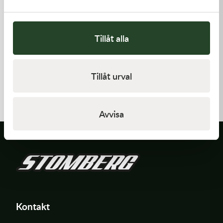
Tillåt alla
Kawasaki
Kawasaki
Tillåt urval
GASKET,EXHAUST HOLDER
TOOL-
WRENCH,BOX,21MM&
64,00
kr
197,00
kr
Beställningsvara
I lager
Avvisa
Kontakt