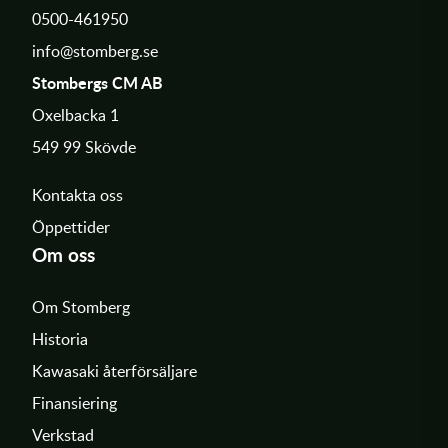
0500-461950
info@stomberg.se
Stombergs CM AB
Oxelbacka 1
549 99 Skövde
Kontakta oss
Öppettider
Om oss
Om Stomberg
Historia
Kawasaki återförsäljare
Finansiering
Verkstad