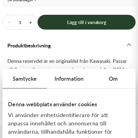
Transmission & Drivlina
Vagnar
−
+
Lägg till i varukorg
1
Variatordelar
Produktbeskrivning
Vinschar & Tillbehör
Denna reservdel är en originaldel från Kawasaki. Passar
Vinterprodukter
till flera vanliga motocross- och enduromodeller. OEM
Samtycke
Information
Om
ref. nr.: 92180-0109 / 921800109. Modellkod: ZX600-
M1H
Denna webbplats använder cookies
Vi använder enhetsidentifierare för att
Specifikationer
anpassa innehållet och annonserna till
användarna, tillhandahålla funktioner för