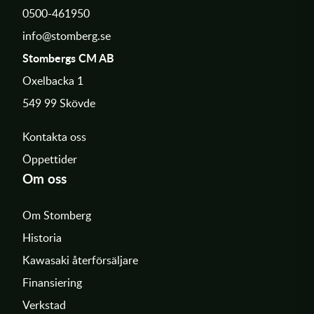
0500-461950
info@stomberg.se
Stombergs CM AB
Oxelbacka 1
549 99 Skövde
Kontakta oss
Öppettider
Om oss
Om Stomberg
Historia
Kawasaki återförsäljare
Finansiering
Verkstad