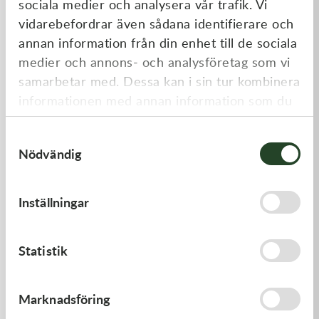
sociala medier och analysera vår trafik. Vi
Liknande produkter
vidarebefordrar även sådana identifierare och
annan information från din enhet till de sociala
medier och annons- och analysföretag som vi
samarbetar med. Dessa kan i sin tur kombinera
informationen med annan information som du
har tillhandahållit eller som de har samlat in
Samtyckesval
när du har använt deras tjänster.
Nödvändig
Kawasaki
Kawasaki
Inställningar
CABLE-THROTTLE -
GASKET-HEAD
Kawasaki KX 450 19-21
558,00
kr
421,00
kr
Statistik
Slut i lager
I lager
Marknadsföring