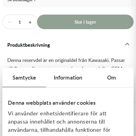
Transmission & Drivlina
Vagnar
−
+
Slut i lager
1
Variatordelar
Produktbeskrivning
Vinschar & Tillbehör
Denna reservdel är en originaldel från Kawasaki. Passar
Vinterprodukter
till flera vanliga motocross- och enduromodeller. OEM
Samtycke
Information
Om
ref. nr.: 92180-0117 / 921800117. Modellkod: ZX600-
M1H
Denna webbplats använder cookies
Vi använder enhetsidentifierare för att
Specifikationer
anpassa innehållet och annonserna till
användarna, tillhandahålla funktioner för