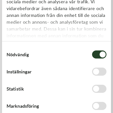
sociala medier och analysera vår trafik. Vi
Liknande produkter
vidarebefordrar även sådana identifierare och
annan information från din enhet till de sociala
medier och annons- och analysföretag som vi
samarbetar med. Dessa kan i sin tur kombinera
informationen med annan information som du
har tillhandahållit eller som de har samlat in
Samtyckesval
när du har använt deras tjänster.
Nödvändig
Kawasaki
Kawasaki
Inställningar
GASKET,GENERATOR COVE
TOOL-
WRENCH,BOX,21MM&
212,00
kr
197,00
kr
Statistik
I lager
I lager
Marknadsföring