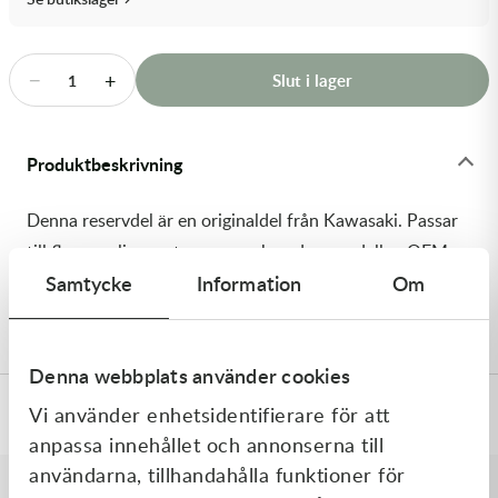
Transmission & Drivlina
Vagnar
−
+
Slut i lager
1
Variatordelar
Produktbeskrivning
Vinschar & Tillbehör
Denna reservdel är en originaldel från Kawasaki. Passar
Vinterprodukter
till flera vanliga motocross- och enduromodeller. OEM
Samtycke
Information
Om
ref. nr.: 92180-0139 / 921800139. Modellkod: ZX600-
M1H
Denna webbplats använder cookies
Vi använder enhetsidentifierare för att
Specifikationer
anpassa innehållet och annonserna till
användarna, tillhandahålla funktioner för