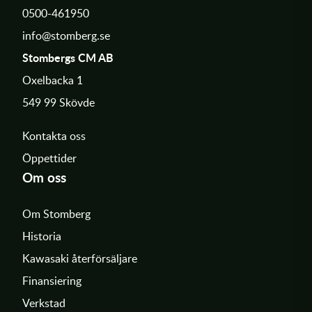
0500-461950
info@stomberg.se
Stombergs CM AB
Oxelbacka 1
549 99 Skövde
Kontakta oss
Öppettider
Om oss
Om Stomberg
Historia
Kawasaki återförsäljare
Finansiering
Verkstad