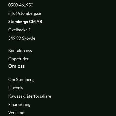
0500-461950
info@stomberg.se
Stombergs CM AB
Oxelbacka 1
549 99 Skövde
Kontakta oss
Öppettider
Om oss
Om Stomberg
Historia
Kawasaki återförsäljare
Finansiering
Verkstad