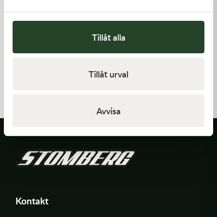
Tillåt alla
Kawasaki
Kawasaki
Tillåt urval
GASKET,GENERATOR
GASKET,GENERATOR COVE
191,00
kr
212,00
kr
I lager
I lager
Avvisa
Kontakt