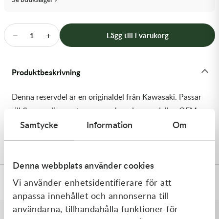
Transmission & Drivlina
Vagnar
−
+
Lägg till i varukorg
1
Variatordelar
Produktbeskrivning
Vinschar & Tillbehör
Denna reservdel är en originaldel från Kawasaki. Passar
Vinterprodukter
till flera vanliga motocross- och enduromodeller. OEM
Samtycke
Information
Om
ref. nr.: 92180-0142 / 921800142. Modellkod: ZX600-
M1H
Denna webbplats använder cookies
Vi använder enhetsidentifierare för att
Specifikationer
anpassa innehållet och annonserna till
användarna, tillhandahålla funktioner för