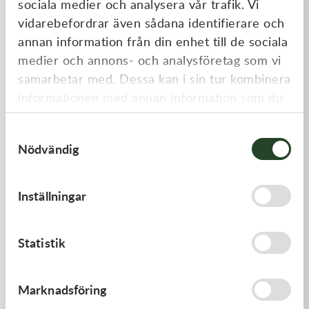
sociala medier och analysera vår trafik. Vi
Liknande produkter
vidarebefordrar även sådana identifierare och
annan information från din enhet till de sociala
medier och annons- och analysföretag som vi
samarbetar med. Dessa kan i sin tur kombinera
informationen med annan information som du
har tillhandahållit eller som de har samlat in
Samtyckesval
när du har använt deras tjänster.
Nödvändig
Kawasaki
Kawasaki
Inställningar
PISTON-ENGINE
GASKET,CYLINDER BASE
1 220,00
kr
168,00
kr
Statistik
Beställningsvara
I lager
Marknadsföring