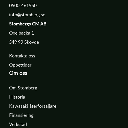
0500-461950
info@stomberg.se
Stombergs CM AB
Oxelbacka 1
549 99 Skövde
Kontakta oss
Öppettider
Om oss
Om Stomberg
Historia
Kawasaki återförsäljare
Finansiering
Verkstad