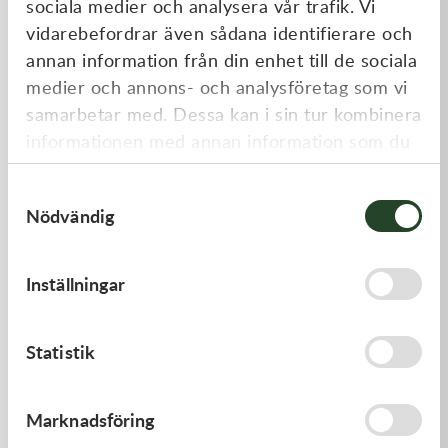
sociala medier och analysera vår trafik. Vi
Liknande produkter
vidarebefordrar även sådana identifierare och
annan information från din enhet till de sociala
medier och annons- och analysföretag som vi
samarbetar med. Dessa kan i sin tur kombinera
informationen med annan information som du
har tillhandahållit eller som de har samlat in
Samtyckesval
när du har använt deras tjänster.
Nödvändig
Kawasaki
Kawasaki
Inställningar
GASKET-HEAD
CABLE-THROTTLE -
Kawasaki KX 450 19-21
277,00
kr
558,00
kr
Statistik
Beställningsvara
Beställningsvara
Marknadsföring