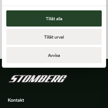
Tillåt alla
Kawasaki
Kawasaki
Tillåt urval
GUIDE-CHAIN,RR
ARM-ROCKER
383,00
kr
1 369,00
kr
I lager
I lager
Avvisa
Kontakt