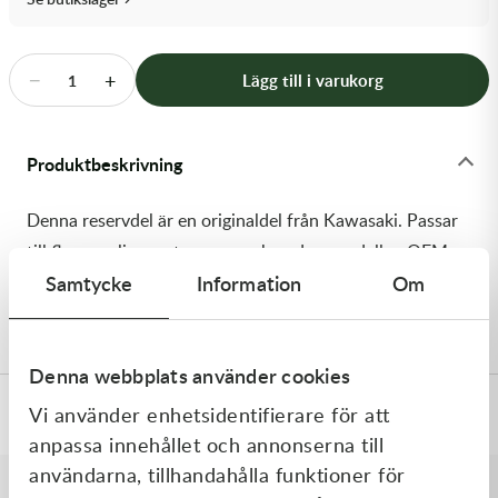
Transmission & Drivlina
Vagnar
−
+
Lägg till i varukorg
1
Variatordelar
Produktbeskrivning
Vinschar & Tillbehör
Denna reservdel är en originaldel från Kawasaki. Passar
Vinterprodukter
till flera vanliga motocross- och enduromodeller. OEM
Samtycke
Information
Om
ref. nr.: 92180-0143 / 921800143. Modellkod: ZX600-
M1H
Denna webbplats använder cookies
Vi använder enhetsidentifierare för att
Specifikationer
anpassa innehållet och annonserna till
användarna, tillhandahålla funktioner för