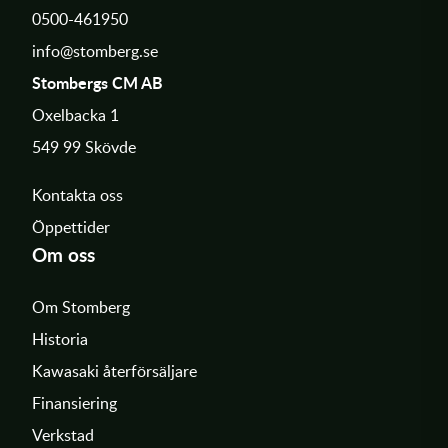
0500-461950
info@stomberg.se
Stombergs CM AB
Oxelbacka 1
549 99 Skövde
Kontakta oss
Öppettider
Om oss
Om Stomberg
Historia
Kawasaki återförsäljare
Finansiering
Verkstad