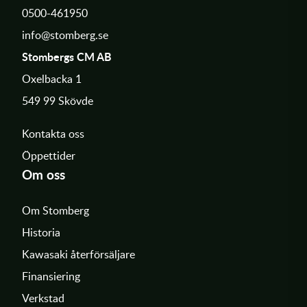
0500-461950
info@stomberg.se
Stombergs CM AB
Oxelbacka 1
549 99 Skövde
Kontakta oss
Öppettider
Om oss
Om Stomberg
Historia
Kawasaki återförsäljare
Finansiering
Verkstad