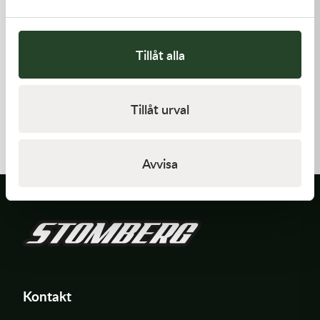
Tillåt alla
Kawasaki
Kawasaki
Tillåt urval
PISTON-ENGINE
GUIDE-CHAIN,RR
1 220,00
kr
383,00
kr
Slut i lager
I lager
Avvisa
Kontakt