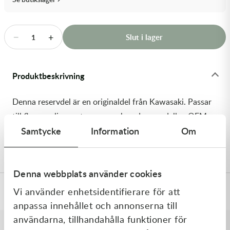
Transmission & Drivlina
Vagnar
−
+
Slut i lager
1
Variatordelar
Produktbeskrivning
Vinschar & Tillbehör
Denna reservdel är en originaldel från Kawasaki. Passar
Vinterprodukter
till flera vanliga motocross- och enduromodeller. OEM
Samtycke
Information
Om
ref. nr.: 92180-0145 / 921800145. Modellkod: ZX600-
M1H
Denna webbplats använder cookies
Vi använder enhetsidentifierare för att
Specifikationer
anpassa innehållet och annonserna till
användarna, tillhandahålla funktioner för