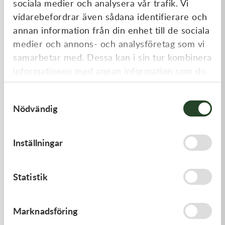
sociala medier och analysera vår trafik. Vi
Liknande produkter
vidarebefordrar även sådana identifierare och
annan information från din enhet till de sociala
medier och annons- och analysföretag som vi
samarbetar med. Dessa kan i sin tur kombinera
informationen med annan information som du
har tillhandahållit eller som de har samlat in
Samtyckesval
när du har använt deras tjänster.
Nödvändig
Kawasaki
Kawasaki
Inställningar
ARM-ROCKER
LEVER-COMP - Kawasaki KX
250 21-23, Kawasaki KX 450
19-23
1 369,00
kr
446,00
kr
Statistik
I lager
Slut i lager
Marknadsföring