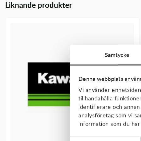
Liknande produkter
Transmission & Drivlina
Vagnar
Variatordelar
Vinschar & Tillbehör
Samtycke
Vinterprodukter
Denna webbplats använd
Vi använder enhetsident
tillhandahålla funktione
identifierare och annan
analysföretag som vi s
information som du har t
Samtyckesval