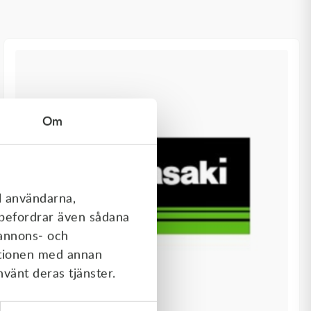
Om
l användarna,
rebefordrar även sådana
 annons- och
ationen med annan
nvänt deras tjänster.