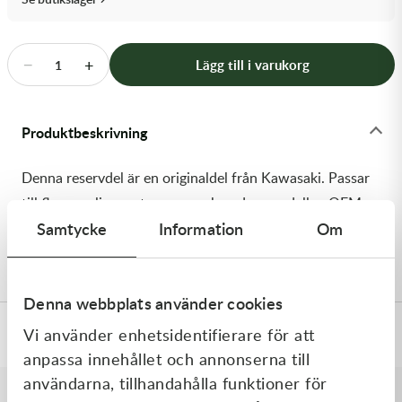
Transmission & Drivlina
Vagnar
−
+
Lägg till i varukorg
1
Variatordelar
Produktbeskrivning
Vinschar & Tillbehör
Denna reservdel är en originaldel från Kawasaki. Passar
Vinterprodukter
till flera vanliga motocross- och enduromodeller. OEM
Samtycke
Information
Om
ref. nr.: 92180-1569 / 921801569. Modellkod:
KX450JKF
Denna webbplats använder cookies
Vi använder enhetsidentifierare för att
Specifikationer
anpassa innehållet och annonserna till
användarna, tillhandahålla funktioner för