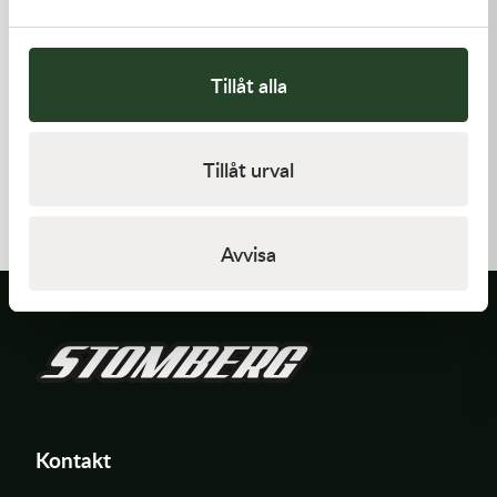
Tillåt alla
Kawasaki
Kawasaki
Tillåt urval
GASKET,FUEL TANK CAP
GASKET,CYLINDER BASE,
58,00
kr
125,00
kr
I lager
I lager
Avvisa
Kontakt