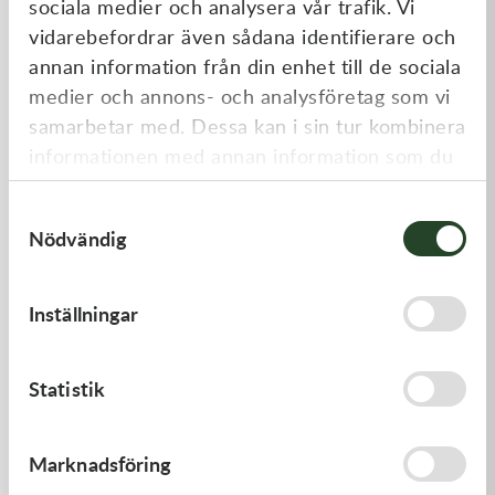
sociala medier och analysera vår trafik. Vi
Liknande produkter
vidarebefordrar även sådana identifierare och
annan information från din enhet till de sociala
medier och annons- och analysföretag som vi
samarbetar med. Dessa kan i sin tur kombinera
informationen med annan information som du
har tillhandahållit eller som de har samlat in
Samtyckesval
när du har använt deras tjänster.
Nödvändig
Kawasaki
Kawasaki
Inställningar
CABLE-THROTTLE -
GASKET,GENERATOR
Kawasaki KX 450 19-21
558,00
kr
191,00
kr
Statistik
Beställningsvara
I lager
Marknadsföring