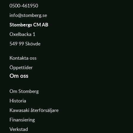
0500-461950
info@stomberg.se
Stombergs CM AB
Oxelbacka 1
549 99 Skövde
Kontakta oss
Öppettider
Om oss
Om Stomberg
Historia
Kawasaki återförsäljare
Finansiering
Verkstad