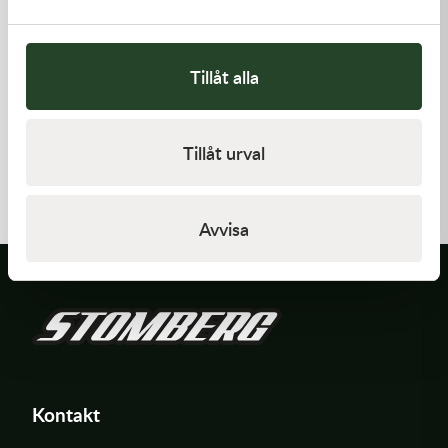
Tillåt alla
Kawasaki
Kawasaki
Tillåt urval
HANDLE,RENTHAL,FATBAR
GASKET-HEAD
1 936,00
kr
421,00
kr
Beställningsvara
I lager
Avvisa
Kontakt