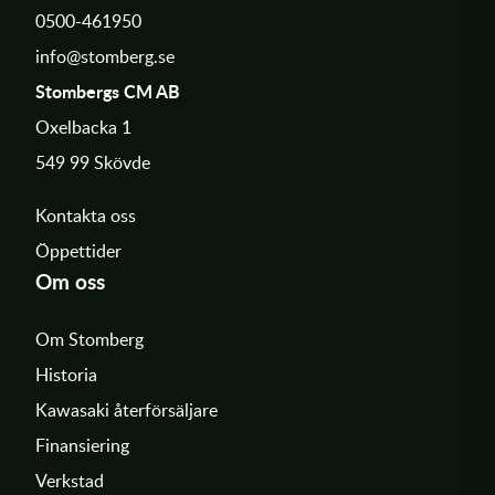
0500-461950
info@stomberg.se
Stombergs CM AB
Oxelbacka 1
549 99 Skövde
Kontakta oss
Öppettider
Om oss
Om Stomberg
Historia
Kawasaki återförsäljare
Finansiering
Verkstad