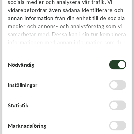
sociala medier och analysera vår trafik. Vi
Liknande produkter
vidarebefordrar även sådana identifierare och
annan information från din enhet till de sociala
medier och annons- och analysföretag som vi
samarbetar med. Dessa kan i sin tur kombinera
informationen med annan information som du
har tillhandahållit eller som de har samlat in
Samtyckesval
när du har använt deras tjänster.
Nödvändig
Kawasaki
Kawasaki
Inställningar
GASKET-HEAD
TOOL-
WRENCH,BOX,21MM&
312,00
kr
197,00
kr
Statistik
I lager
I lager
Marknadsföring