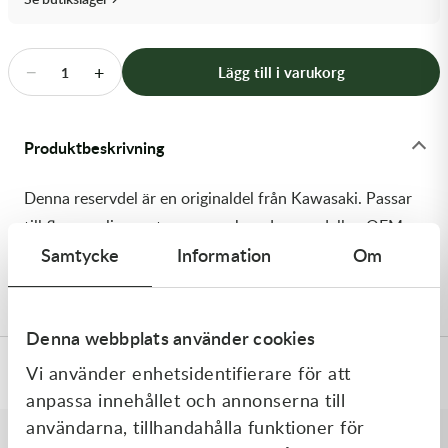
Transmission & Drivlina
Vagnar
−
+
Lägg till i varukorg
1
Variatordelar
Produktbeskrivning
Vinschar & Tillbehör
Denna reservdel är en originaldel från Kawasaki. Passar
Vinterprodukter
till flera vanliga motocross- och enduromodeller. OEM
Samtycke
Information
Om
ref. nr.: 92180-0217 / 921800217. Modellkod:
ZX1400A6F
Denna webbplats använder cookies
Vi använder enhetsidentifierare för att
Specifikationer
anpassa innehållet och annonserna till
användarna, tillhandahålla funktioner för