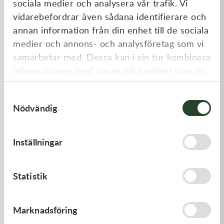
sociala medier och analysera vår trafik. Vi
Liknande produkter
vidarebefordrar även sådana identifierare och
annan information från din enhet till de sociala
medier och annons- och analysföretag som vi
samarbetar med. Dessa kan i sin tur kombinera
informationen med annan information som du
har tillhandahållit eller som de har samlat in
Samtyckesval
när du har använt deras tjänster.
Nödvändig
Kawasaki
Kawasaki
Inställningar
HANDLE,RENTHAL,FATBAR
GASKET,CYLINDER BASE
1 936,00
kr
168,00
kr
Statistik
Beställningsvara
I lager
Marknadsföring