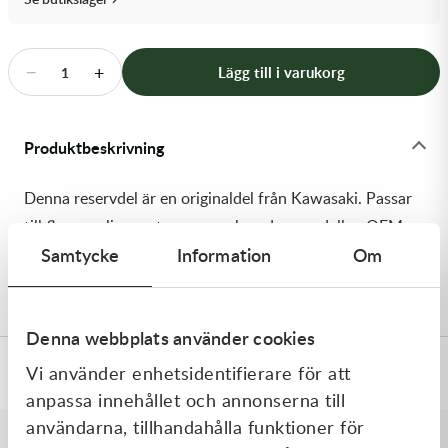
Transmission & Drivlina
Vagnar
−
+
Lägg till i varukorg
1
Variatordelar
Produktbeskrivning
Vinschar & Tillbehör
Denna reservdel är en originaldel från Kawasaki. Passar
Vinterprodukter
till flera vanliga motocross- och enduromodeller. OEM
Samtycke
Information
Om
ref. nr.: 92180-1578 / 921801578. Modellkod:
KX450JKF
Denna webbplats använder cookies
Vi använder enhetsidentifierare för att
Specifikationer
anpassa innehållet och annonserna till
användarna, tillhandahålla funktioner för