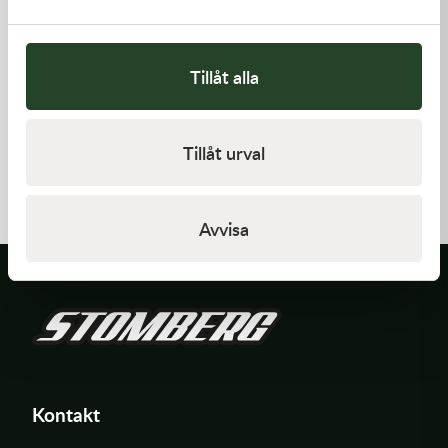
Tillåt alla
Kawasaki
Kawasaki
Tillåt urval
GASKET,CYLINDER BASE,
ARM-ROCKER
125,00
kr
1 369,00
kr
I lager
I lager
Avvisa
Kontakt