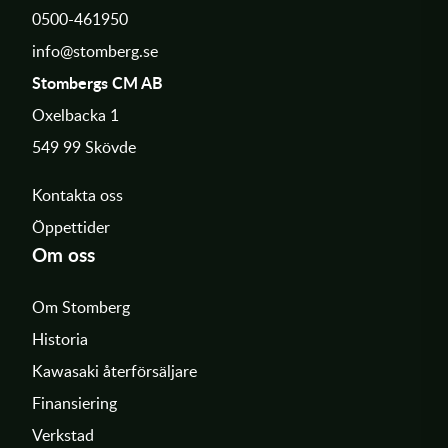
0500-461950
info@stomberg.se
Stombergs CM AB
Oxelbacka 1
549 99 Skövde
Kontakta oss
Öppettider
Om oss
Om Stomberg
Historia
Kawasaki återförsäljare
Finansiering
Verkstad