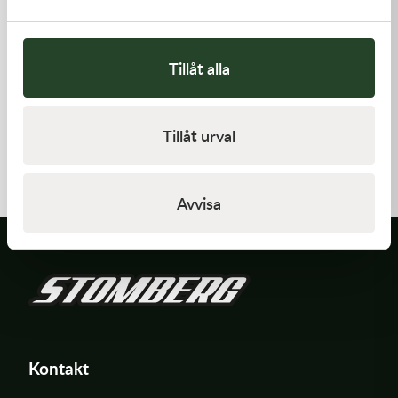
Tillåt alla
Kawasaki
Kawasaki
Tillåt urval
ARM-ROCKER
GASKET-HEAD
1 369,00
kr
312,00
kr
I lager
I lager
Avvisa
Kontakt