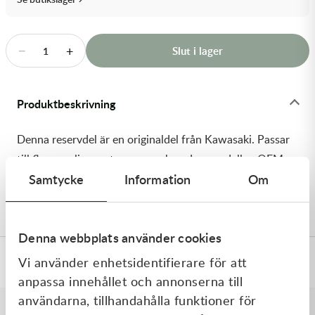
Transmission & Drivlina
Vagnar
−
+
Slut i lager
1
Variatordelar
Produktbeskrivning
Vinschar & Tillbehör
Denna reservdel är en originaldel från Kawasaki. Passar
Vinterprodukter
till flera vanliga motocross- och enduromodeller. OEM
Samtycke
Information
Om
ref. nr.: 92180-1523 / 921801523. Modellkod:
KX450JKF
Denna webbplats använder cookies
Vi använder enhetsidentifierare för att
Specifikationer
anpassa innehållet och annonserna till
användarna, tillhandahålla funktioner för