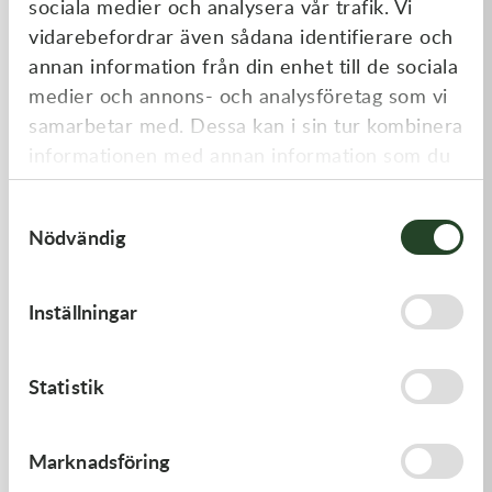
sociala medier och analysera vår trafik. Vi
Liknande produkter
vidarebefordrar även sådana identifierare och
annan information från din enhet till de sociala
medier och annons- och analysföretag som vi
samarbetar med. Dessa kan i sin tur kombinera
informationen med annan information som du
har tillhandahållit eller som de har samlat in
Samtyckesval
när du har använt deras tjänster.
Nödvändig
Kawasaki
Kawasaki
Inställningar
CABLE-THROTTLE -
GASKET
Kawasaki KX 450 19-21
558,00
kr
62,00
kr
Statistik
Slut i lager
I lager
Marknadsföring