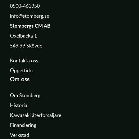
0500-461950
info@stomberg.se
Stombergs CM AB
Oxelbacka 1
549 99 Skövde
Kontakta oss
Öppettider
Om oss
Om Stomberg
Historia
Kawasaki återförsäljare
Finansiering
Verkstad