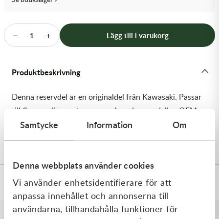
Transmission & Drivlina
Vagnar
−
+
Lägg till i varukorg
1
Variatordelar
Produktbeskrivning
Vinschar & Tillbehör
Denna reservdel är en originaldel från Kawasaki. Passar
Vinterprodukter
till flera vanliga motocross- och enduromodeller. OEM
Samtycke
Information
Om
ref. nr.: 92180-1579 / 921801579. Modellkod:
KX450JKF
Denna webbplats använder cookies
Vi använder enhetsidentifierare för att
Specifikationer
anpassa innehållet och annonserna till
användarna, tillhandahålla funktioner för