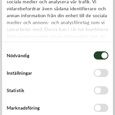
sociala medier och analysera vår trafik. Vi
Liknande produkter
vidarebefordrar även sådana identifierare och
annan information från din enhet till de sociala
medier och annons- och analysföretag som vi
samarbetar med. Dessa kan i sin tur kombinera
informationen med annan information som du
har tillhandahållit eller som de har samlat in
Samtyckesval
när du har använt deras tjänster.
Nödvändig
Kawasaki
Kawasaki
Inställningar
GASKET,FUEL TANK CAP
GASKET,CYLINDER BASE
58,00
kr
168,00
kr
Statistik
I lager
I lager
Marknadsföring