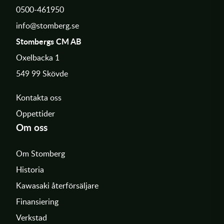
0500-461950
info@stomberg.se
Stombergs CM AB
Oxelbacka 1
549 99 Skövde
Kontakta oss
Öppettider
Om oss
Om Stomberg
Historia
Kawasaki återförsäljare
Finansiering
Verkstad