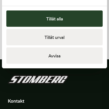
Tillåt alla
Kawasaki
Kawasaki
Tillåt urval
GASKET-HEAD
RETAINER-VALVE SPRING
277,00
kr
108,00
kr
Beställningsvara
I lager
Avvisa
Kontakt