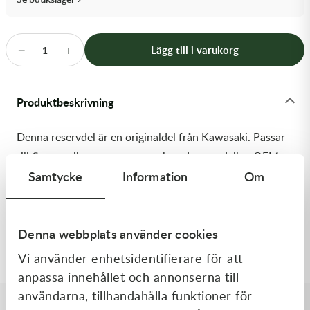
Transmission & Drivlina
Vagnar
−
+
Lägg till i varukorg
1
Variatordelar
Produktbeskrivning
Vinschar & Tillbehör
Denna reservdel är en originaldel från Kawasaki. Passar
Vinterprodukter
till flera vanliga motocross- och enduromodeller. OEM
Samtycke
Information
Om
ref. nr.: 92180-1525 / 921801525. Modellkod:
KX450JKF
Denna webbplats använder cookies
Vi använder enhetsidentifierare för att
Specifikationer
anpassa innehållet och annonserna till
användarna, tillhandahålla funktioner för