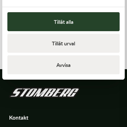
Tillåt alla
Kawasaki
Kawasaki
Tillåt urval
PAD-ASSY-BRAKE -
GASKET,EXHAUST HOLDER
Kawasaki KX 250F 09-18 m.fl.
910,00
kr
64,00
kr
I lager
Beställningsvara
Avvisa
Kontakt