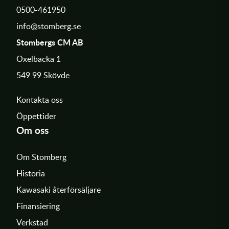
0500-461950
info@stomberg.se
Stombergs CM AB
Oxelbacka 1
549 99 Skövde
Kontakta oss
Öppettider
Om oss
Om Stomberg
Historia
Kawasaki återförsäljare
Finansiering
Verkstad