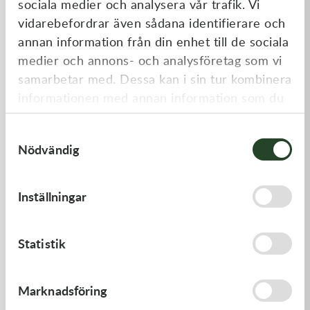
sociala medier och analysera vår trafik. Vi
Liknande produkter
vidarebefordrar även sådana identifierare och
annan information från din enhet till de sociala
medier och annons- och analysföretag som vi
samarbetar med. Dessa kan i sin tur kombinera
informationen med annan information som du
har tillhandahållit eller som de har samlat in
Samtyckesval
när du har använt deras tjänster.
Nödvändig
Kawasaki
Kawasaki
Inställningar
GASKET,CLUTCH COVER
GUIDE-CHAIN,FR
168,00
kr
478,00
kr
Statistik
I lager
I lager
Marknadsföring