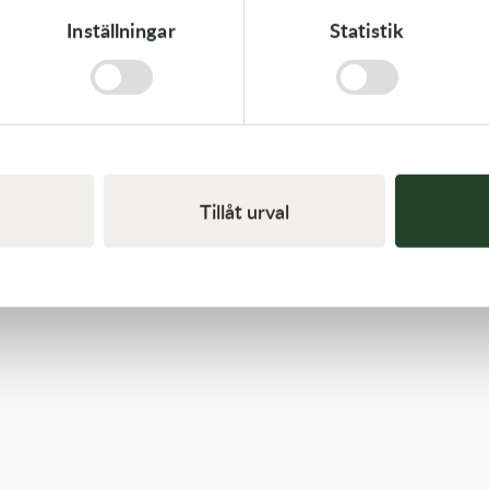
Inställningar
Statistik
Kawasaki
GASKET-HEAD
421,00
kr
I lager
Tillåt urval