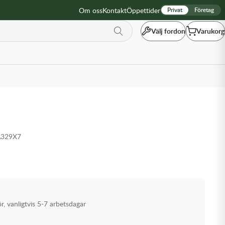
Om oss
Kontakt
Öppettider
Privat
Företag
Välj fordon
Varukorg
A329X7
ör, vanligtvis 5-7 arbetsdagar