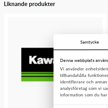
Liknande produkter
Transmission & Drivlina
Vagnar
Variatordelar
Vinschar & Tillbehör
Samtycke
Vinterprodukter
Denna webbplats använd
Vi använder enhetsident
tillhandahålla funktione
identifierare och annan
analysföretag som vi s
information som du har t
Samtyckesval