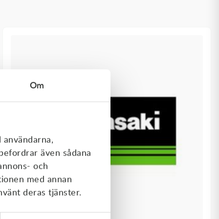
Om
l användarna,
rebefordrar även sådana
 annons- och
ationen med annan
nvänt deras tjänster.