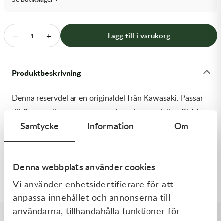
Transmission & Drivlina
Vagnar
−
+
Lägg till i varukorg
1
Variatordelar
Produktbeskrivning
Vinschar & Tillbehör
Denna reservdel är en originaldel från Kawasaki. Passar
Vinterprodukter
till flera vanliga motocross- och enduromodeller. OEM
Samtycke
Information
Om
ref. nr.: 92180-1528 / 921801528. Modellkod:
KX450JKF
Denna webbplats använder cookies
Vi använder enhetsidentifierare för att
Specifikationer
anpassa innehållet och annonserna till
användarna, tillhandahålla funktioner för