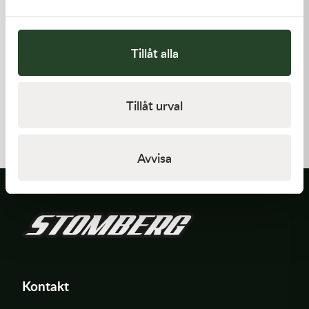
Tillåt alla
Kawasaki
Kawasaki
Tillåt urval
GUIDE-CHAIN,RR
GASKET,FLOAT CHAMBER
383,00
kr
97,00
kr
I lager
Beställningsvara
Avvisa
Kontakt