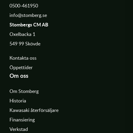
0500-461950
info@stomberg.se
Stombergs CM AB
Oxelbacka 1
549 99 Skövde
Kontakta oss
Öppettider
Om oss
Om Stomberg
Historia
Kawasaki återförsäljare
Finansiering
Verkstad