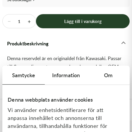
Transmission & Drivlina
Vagnar
−
+
Lägg till i varukorg
1
Variatordelar
Produktbeskrivning
Vinschar & Tillbehör
Denna reservdel är en originaldel från Kawasaki. Passar
Vinterprodukter
till flera vanliga motocross- och enduromodeller. OEM
Samtycke
Information
Om
ref. nr.: 92180-1584 / 921801584. Modellkod:
KX450JKF
Denna webbplats använder cookies
Vi använder enhetsidentifierare för att
Specifikationer
anpassa innehållet och annonserna till
användarna, tillhandahålla funktioner för