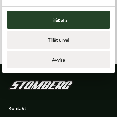
Tillåt alla
Kawasaki
Kawasaki
Tillåt urval
GASKET,EXHAUST HOLDER
GASKET-HEAD
64,00
kr
277,00
kr
Beställningsvara
Beställningsvara
Avvisa
Kontakt