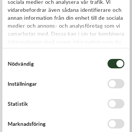
sociala medier och analysera vår trafik. Vi
Liknande produkter
vidarebefordrar även sådana identifierare och
annan information från din enhet till de sociala
medier och annons- och analysföretag som vi
samarbetar med. Dessa kan i sin tur kombinera
informationen med annan information som du
har tillhandahållit eller som de har samlat in
Samtyckesval
när du har använt deras tjänster.
Nödvändig
Kawasaki
Kawasaki
Inställningar
TOOL-
GUIDE-CHAIN,FR
WRENCH,BOX,21MM&
197,00
kr
478,00
kr
Statistik
I lager
I lager
Marknadsföring