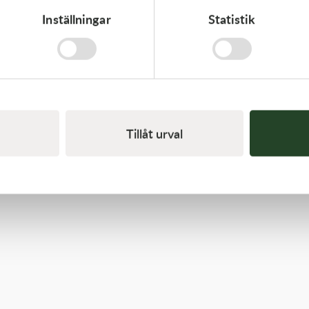
Inställningar
Statistik
Kawasaki
GASKET-HEAD
277,00
kr
Beställningsvara
Tillåt urval