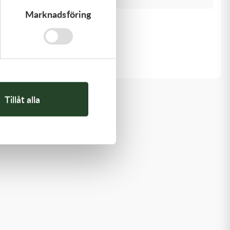
Marknadsföring
Kawasaki
GASKET,FLOAT CHAMBER
97,00
kr
Beställningsvara
Tillåt alla