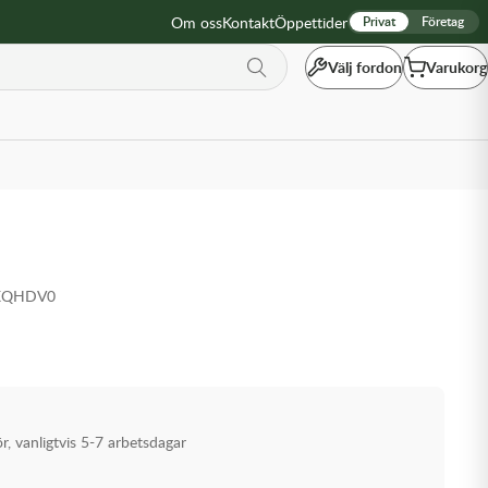
Om oss
Kontakt
Öppettider
Privat
Företag
Välj fordon
Varukorg
-XQHDV0
ör, vanligtvis 5-7 arbetsdagar