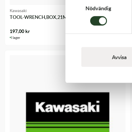
Nödvändig
Kawasaki
TOOL-WRENCH,BOX,21MM&
197,00
kr
I lager
Avvisa