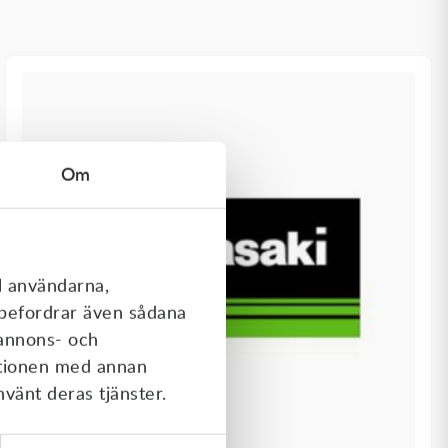
Om
l användarna,
rebefordrar även sådana
 annons- och
ationen med annan
nvänt deras tjänster.