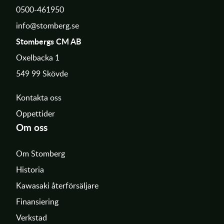
0500-461950
info@stomberg.se
Stombergs CM AB
Oxelbacka 1
549 99 Skövde
Kontakta oss
Öppettider
Om oss
Om Stomberg
Historia
Kawasaki återförsäljare
Finansiering
Verkstad