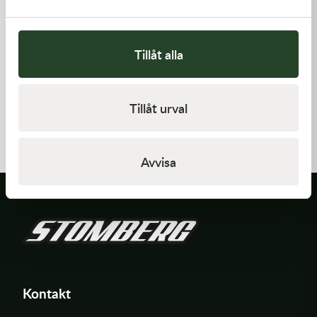
Tillåt alla
Kawasaki
Kawasaki
Tillåt urval
GASKET,CYLINDER BASE,
GASKET,GENERATOR COVE
125,00
kr
212,00
kr
I lager
I lager
Avvisa
Kontakt