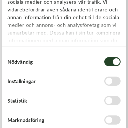
sociala medier och analysera vår trafik. Vi
Liknande produkter
vidarebefordrar även sådana identifierare och
annan information från din enhet till de sociala
medier och annons- och analysföretag som vi
samarbetar med. Dessa kan i sin tur kombinera
informationen med annan information som du
har tillhandahållit eller som de har samlat in
Samtyckesval
när du har använt deras tjänster.
Nödvändig
Kawasaki
Kawasaki
Inställningar
ARM-ROCKER
GASKET,EXHAUST HOLDER
1 369,00
kr
64,00
kr
Statistik
I lager
Beställningsvara
Marknadsföring