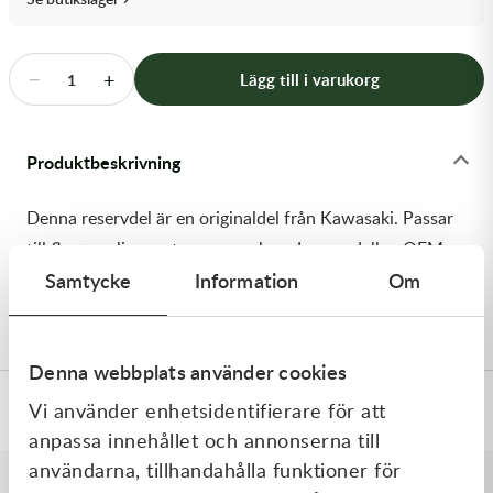
Transmission & Drivlina
Vagnar
−
+
Lägg till i varukorg
1
Variatordelar
Produktbeskrivning
Vinschar & Tillbehör
Denna reservdel är en originaldel från Kawasaki. Passar
Vinterprodukter
till flera vanliga motocross- och enduromodeller. OEM
Samtycke
Information
Om
ref. nr.: 92180-1534 / 921801534. Modellkod:
KX450JKF
Denna webbplats använder cookies
Vi använder enhetsidentifierare för att
Specifikationer
anpassa innehållet och annonserna till
användarna, tillhandahålla funktioner för