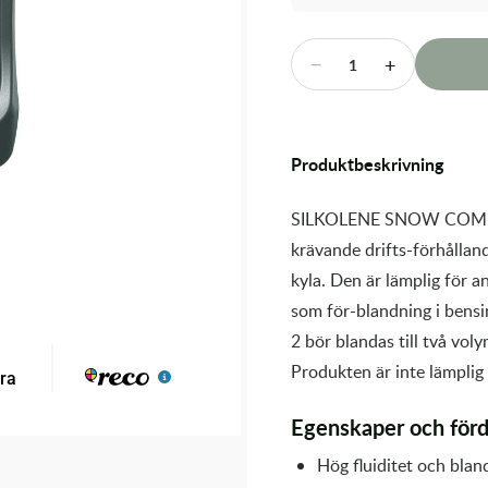
−
+
1
Produktbeskrivning
SILKOLENE SNOW COMP 2 
krävande drifts-förhållan
kyla. Den är lämplig för 
som för-blandning i ben
2 bör blandas till två voly
Produkten är inte lämpli
Egenskaper och förd
Hög fluiditet och bland