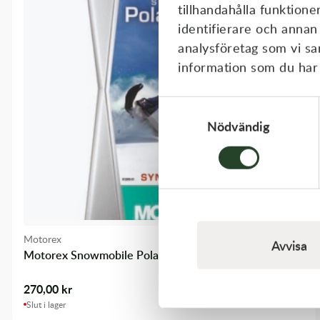
tillhandahålla funktione
identifierare och annan
analysföretag som vi s
information som du har t
Samtyckesval
Nödvändig
Motorex
Avvisa
Motorex Snowmobile Polar Synt 2T 1L
270,00
kr
Slut i lager