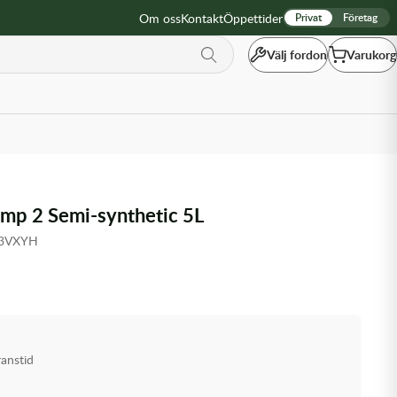
Om oss
Kontakt
Öppettider
Privat
Företag
Välj fordon
Varukorg
mp 2 Semi-synthetic 5L
J3VXYH
ranstid