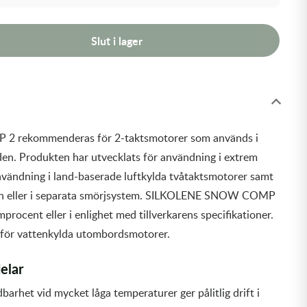
Slut i lager
rekommenderas för 2-taktsmotorer som används i
den. Produkten har utvecklats för användning i extrem
användning i land-baserade luftkylda tvåtaktsmotorer samt
sin eller i separata smörjsystem. SILKOLENE SNOW COMP
mprocent eller i enlighet med tillverkarens specifikationer.
g för vattenkylda utombordsmotorer.
elar
barhet vid mycket låga temperaturer ger pålitlig drift i