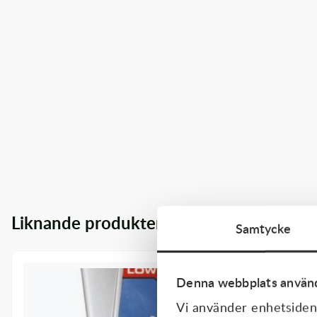
Transmission & Drivlina
Vagnar
Variatordelar
Vinschar & Tillbehör
Vinterprodukter
Liknande produkter
Samtycke
Denna webbplats använd
Vi använder enhetsident