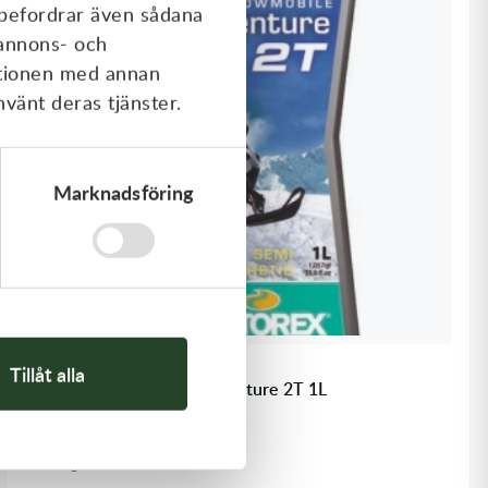
rebefordrar även sådana
 annons- och
ationen med annan
nvänt deras tjänster.
Marknadsföring
Motorex
Tillåt alla
Motorex Snowmobile Adventure 2T 1L
210,00
kr
Slut i lager