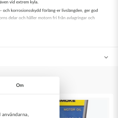
även vid extrem kyla.
- och korrosionsskydd förläng-er livslängden, ger god
ns delar och håller motorn fri från avlagringar och
tekniken minskar mängden rök i avgaserna.
Godkännanden
Om
l användarna,