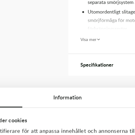
separata smörjsystem 
Utomordentligt slitage
smörjförmåga för motor
förbränningsrester.
Den särskilda additiv
Visa mer
Specifikationer / 
API TC
Specifikationer
JASO FD
ISO-L-EGD
253 Snowmobile test
Information
er cookies
ifierare för att anpassa innehållet och annonserna til