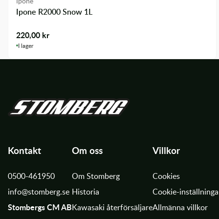
Ipone
Ipone R2000 Snow 1L
220,00
kr
I lager
Kontakt
Om oss
Villkor
0500-461950
Om Stomberg
Cookies
info@stomberg.se
Historia
Cookie-inställninga
Stombergs CM AB
Kawasaki återförsäljare
Allmänna villkor