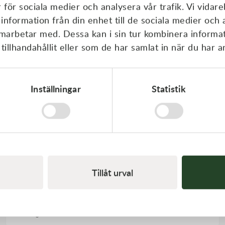
r för sociala medier och analysera vår trafik. Vi vida
 information från din enhet till de sociala medier och
amarbetar med. Dessa kan i sin tur kombinera inform
illhandahållit eller som de har samlat in när du har a
Inställningar
Statistik
Motorex
Tillåt urval
Motorex Snowmobile Polar Synt 4T 0W40 1L
345,00
kr
Slut i lager