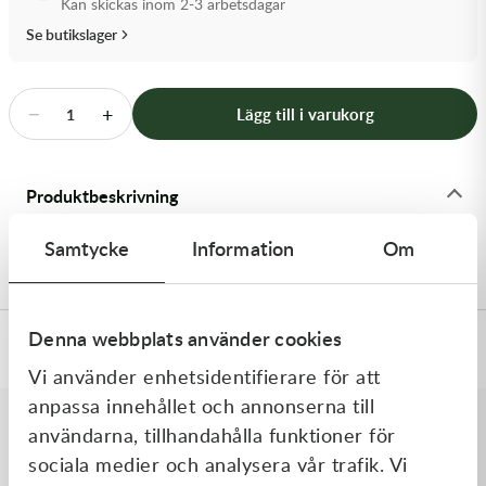
Kan skickas inom 2-3 arbetsdagar
Transmission & Drivlina
Se butikslager
Vagnar
−
+
Lägg till i varukorg
1
Variatordelar
Vinschar & Tillbehör
Produktbeskrivning
Vinterprodukter
Samtycke
Information
Om
SM Pro bakhjul Kawasaki
Denna webbplats använder cookies
Specifikationer
Vi använder enhetsidentifierare för att
anpassa innehållet och annonserna till
användarna, tillhandahålla funktioner för
Liknande produkter
sociala medier och analysera vår trafik. Vi