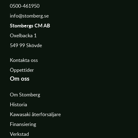
0500-461950
info@stomberg.se
Stombergs CM AB
Oxelbacka 1
549 99 Skövde
Kontakta oss
Öppettider
Om oss
Om Stomberg
Historia
Kawasaki återförsäljare
Finansiering
Verkstad