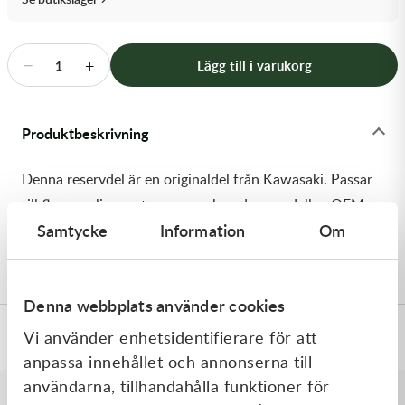
Transmission & Drivlina
Vagnar
−
+
Lägg till i varukorg
1
Variatordelar
Produktbeskrivning
Vinschar & Tillbehör
Denna reservdel är en originaldel från Kawasaki. Passar
Vinterprodukter
till flera vanliga motocross- och enduromodeller. OEM
Samtycke
Information
Om
ref. nr.: 92145-1948 / 921451948. Modellkod:
KX252CMFNN
Denna webbplats använder cookies
Vi använder enhetsidentifierare för att
Specifikationer
anpassa innehållet och annonserna till
användarna, tillhandahålla funktioner för