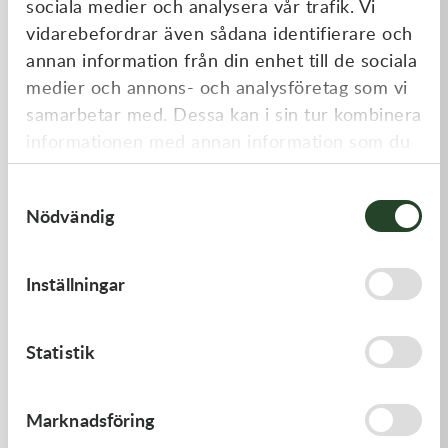
sociala medier och analysera vår trafik. Vi
Liknande produkter
vidarebefordrar även sådana identifierare och
annan information från din enhet till de sociala
medier och annons- och analysföretag som vi
samarbetar med. Dessa kan i sin tur kombinera
informationen med annan information som du
har tillhandahållit eller som de har samlat in
Samtyckesval
när du har använt deras tjänster.
Nödvändig
Kawasaki
Kawasaki
Inställningar
PISTON-ENGINE
GASKET
1 220,00
kr
62,00
kr
Statistik
Beställningsvara
I lager
Marknadsföring