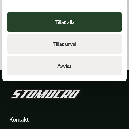
Tillåt alla
Kawasaki
Kawasaki
Tillåt urval
TOOL-
RETAINER-VALVE SPRING
WRENCH,BOX,21MM&
197,00
kr
108,00
kr
I lager
I lager
Avvisa
Kontakt