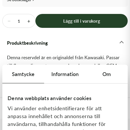
Transmission & Drivlina
Vagnar
−
+
Lägg till i varukorg
1
Variatordelar
Produktbeskrivning
Vinschar & Tillbehör
Denna reservdel är en originaldel från Kawasaki. Passar
Vinterprodukter
till flera vanliga motocross- och enduromodeller. OEM
Samtycke
Information
Om
ref. nr.: 92144-1204 / 921441204. Modellkod: KAF450-
B1
Denna webbplats använder cookies
Vi använder enhetsidentifierare för att
Specifikationer
anpassa innehållet och annonserna till
användarna, tillhandahålla funktioner för