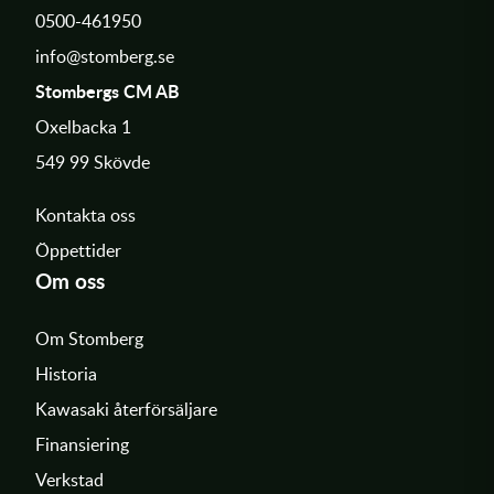
0500-461950
info@stomberg.se
Stombergs CM AB
Oxelbacka 1
549 99 Skövde
Kontakta oss
Öppettider
Om oss
Om Stomberg
Historia
Kawasaki återförsäljare
Finansiering
Verkstad