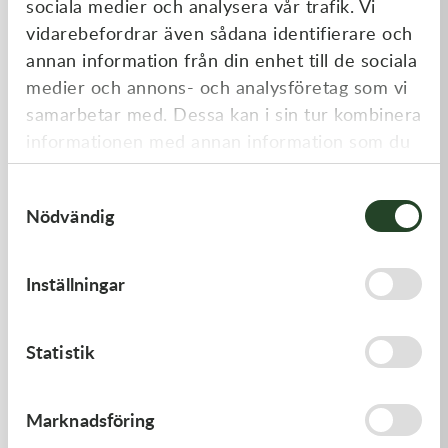
sociala medier och analysera vår trafik. Vi
Liknande produkter
vidarebefordrar även sådana identifierare och
annan information från din enhet till de sociala
medier och annons- och analysföretag som vi
samarbetar med. Dessa kan i sin tur kombinera
informationen med annan information som du
har tillhandahållit eller som de har samlat in
Samtyckesval
när du har använt deras tjänster.
Nödvändig
Kawasaki
Kawasaki
Inställningar
GASKET-HEAD
GASKET-HEAD
312,00
kr
421,00
kr
Statistik
I lager
I lager
Marknadsföring