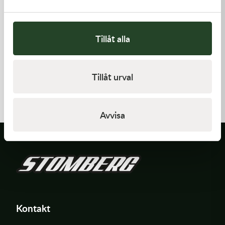
Tillåt alla
Kawasaki
Kawasaki
Tillåt urval
TOOL-
PAD-ASSY-BRAKE -
WRENCH,BOX,21MM&
Kawasaki KX 250F 09-18 m.fl.
197,00
kr
910,00
kr
I lager
I lager
Avvisa
Kontakt