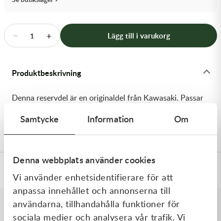
Transmission & Drivlina
Vagnar
−
+
Lägg till i varukorg
1
Variatordelar
Produktbeskrivning
Vinschar & Tillbehör
Denna reservdel är en originaldel från Kawasaki. Passar
Vinterprodukter
till flera vanliga motocross- och enduromodeller. OEM
Samtycke
Information
Om
ref. nr.: 92145-0089 / 921450089. Modellkod: KX85-A4
Denna webbplats använder cookies
Specifikationer
Vi använder enhetsidentifierare för att
anpassa innehållet och annonserna till
användarna, tillhandahålla funktioner för
sociala medier och analysera vår trafik. Vi
Liknande produkter