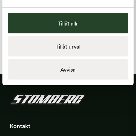
Tillåt alla
Kawasaki
Kawasaki
Tillåt urval
CABLE-THROTTLE -
HANDLE,RENTHAL,FATBAR
Kawasaki KX 450 19-21
558,00
kr
1 936,00
kr
Beställningsvara
Beställningsvara
Avvisa
Kontakt