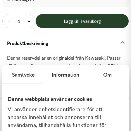
Transmission & Drivlina
Vagnar
−
+
Lägg till i varukorg
1
Variatordelar
Produktbeskrivning
Vinschar & Tillbehör
Denna reservdel är en originaldel från Kawasaki. Passar
Vinterprodukter
till flera vanliga motocross- och enduromodeller. OEM
Samtycke
Information
Om
ref. nr.: 92145-0453 / 921450453. Modellkod:
KX250T7F
Denna webbplats använder cookies
Vi använder enhetsidentifierare för att
Specifikationer
anpassa innehållet och annonserna till
användarna, tillhandahålla funktioner för