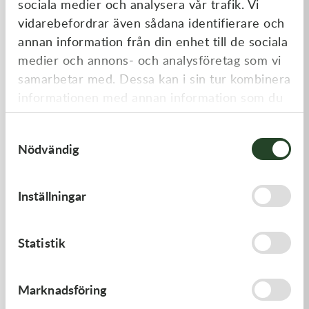
sociala medier och analysera vår trafik. Vi
Liknande produkter
vidarebefordrar även sådana identifierare och
annan information från din enhet till de sociala
medier och annons- och analysföretag som vi
samarbetar med. Dessa kan i sin tur kombinera
informationen med annan information som du
har tillhandahållit eller som de har samlat in
Samtyckesval
när du har använt deras tjänster.
Nödvändig
Kawasaki
Kawasaki
Inställningar
ARM-ROCKER
GUIDE-CHAIN,FR
1 369,00
kr
478,00
kr
Statistik
I lager
I lager
Marknadsföring