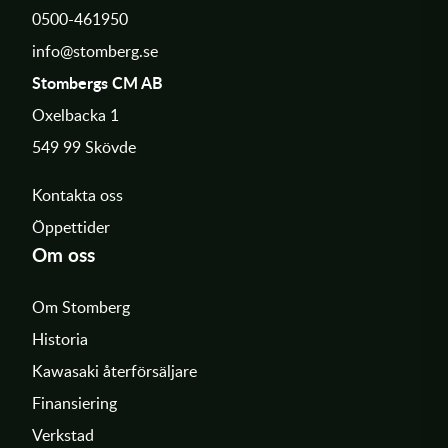
0500-461950
info@stomberg.se
Stombergs CM AB
Oxelbacka 1
549 99 Skövde
Kontakta oss
Öppettider
Om oss
Om Stomberg
Historia
Kawasaki återförsäljare
Finansiering
Verkstad