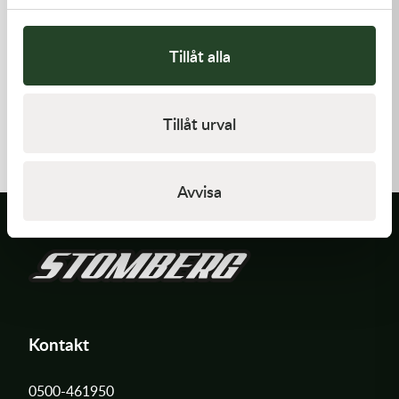
Tillåt alla
Kawasaki
Kawasaki
TOOL-
GASKET-HEAD
Tillåt urval
WRENCH,BOX,21MM&
197,00
kr
312,00
kr
I lager
I lager
Avvisa
Kontakt
0500-461950