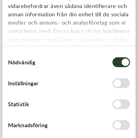
vidarebefordrar även sådana identifierare och
annan information från din enhet till de sociala
medier och annons- och analysföretag som vi
samarbetar med. Dessa kan i sin tur kombinera
informationen med annan information som du
har tillhandahållit eller som de har samlat in
Samtyckesval
när du har använt deras tjänster.
Nödvändig
Kawasaki
Kawasaki
PISTON-ENGINE
PAD-ASSY-BRAKE -
Inställningar
Kawasaki KX 250F 09-18 m.fl.
1 220,00
kr
910,00
kr
Beställningsvara
I lager
Statistik
Marknadsföring