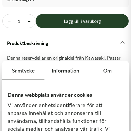
Transmission & Drivlina
Vagnar
−
+
Lägg till i varukorg
1
Variatordelar
Produktbeskrivning
Vinschar & Tillbehör
Denna reservdel är en originaldel från Kawasaki. Passar
Vinterprodukter
till flera vanliga motocross- och enduromodeller. OEM
Samtycke
Information
Om
ref. nr.: 92081-1275 / 920811275. Modellkod: KX80-D1
Denna webbplats använder cookies
Specifikationer
Vi använder enhetsidentifierare för att
anpassa innehållet och annonserna till
användarna, tillhandahålla funktioner för
sociala medier och analysera vår trafik. Vi
Liknande produkter