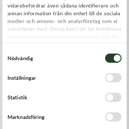
vidarebefordrar även sådana identifierare och
annan information från din enhet till de sociala
medier och annons- och analysföretag som vi
samarbetar med. Dessa kan i sin tur kombinera
informationen med annan information som du
har tillhandahållit eller som de har samlat in
Samtyckesval
när du har använt deras tjänster.
Nödvändig
Kawasaki
Kawasaki
TOOL-
PISTON-ENGINE
Inställningar
WRENCH,BOX,21MM&
197,00
kr
1 220,00
kr
I lager
Beställningsvara
Statistik
Marknadsföring