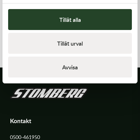
Tillåt alla
Kawasaki
Kawasaki
GASKET-HEAD
GUIDE-CHAIN,FR
Tillåt urval
277,00
kr
478,00
kr
Beställningsvara
I lager
Avvisa
Kontakt
0500-461950