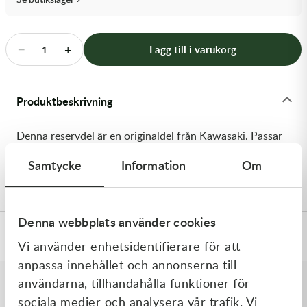
Transmission & Drivlina
Vagnar
−
+
Lägg till i varukorg
1
Variatordelar
Produktbeskrivning
Vinschar & Tillbehör
Denna reservdel är en originaldel från Kawasaki. Passar
Vinterprodukter
till flera vanliga motocross- och enduromodeller. OEM
Samtycke
Information
Om
ref. nr.: 92081-076 / 92081076. Modellkod: Z250-A3
Denna webbplats använder cookies
Specifikationer
Vi använder enhetsidentifierare för att
anpassa innehållet och annonserna till
användarna, tillhandahålla funktioner för
sociala medier och analysera vår trafik. Vi
Liknande produkter