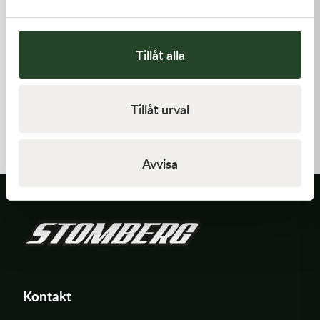
Tillåt alla
Kawasaki
Kawasaki
Tillåt urval
CABLE-THROTTLE -
ARM-ROCKER
Kawasaki KX 450 19-21
558,00
kr
1 369,00
kr
Beställningsvara
I lager
Avvisa
Kontakt