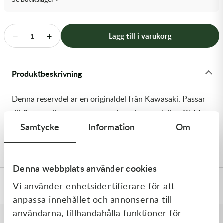
Transmission & Drivlina
Vagnar
−
+
Lägg till i varukorg
1
Variatordelar
Produktbeskrivning
Vinschar & Tillbehör
Denna reservdel är en originaldel från Kawasaki. Passar
Vinterprodukter
till flera vanliga motocross- och enduromodeller. OEM
Samtycke
Information
Om
ref. nr.: 92145-2228 / 921452228. Modellkod:
KX252CNFNN
Denna webbplats använder cookies
Vi använder enhetsidentifierare för att
Specifikationer
anpassa innehållet och annonserna till
användarna, tillhandahålla funktioner för