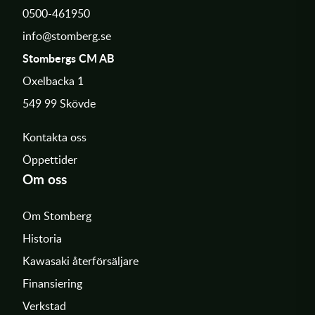
0500-461950
info@stomberg.se
Stombergs CM AB
Oxelbacka 1
549 99 Skövde
Kontakta oss
Öppettider
Om oss
Om Stomberg
Historia
Kawasaki återförsäljare
Finansiering
Verkstad