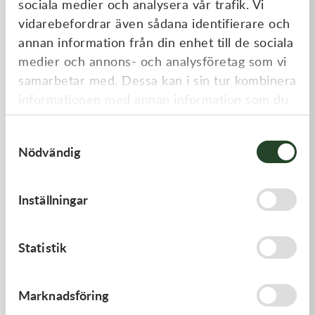
sociala medier och analysera vår trafik. Vi
Liknande produkter
vidarebefordrar även sådana identifierare och
annan information från din enhet till de sociala
medier och annons- och analysföretag som vi
samarbetar med. Dessa kan i sin tur kombinera
informationen med annan information som du
har tillhandahållit eller som de har samlat in
Samtyckesval
när du har använt deras tjänster.
Nödvändig
Kawasaki
Kawasaki
Inställningar
GASKET-HEAD
GASKET,CYLINDER BASE,
312,00
kr
125,00
kr
Statistik
I lager
I lager
Marknadsföring