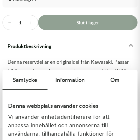
Transmission & Drivlina
Vagnar
−
+
Slut i lager
1
Variatordelar
Produktbeskrivning
Vinschar & Tillbehör
Denna reservdel är en originaldel från Kawasaki. Passar
Vinterprodukter
till flera vanliga motocross- och enduromodeller. OEM
Samtycke
Information
Om
ref. nr.: 92145-0351 / 921450351. Modellkod:
KX250T6F
Denna webbplats använder cookies
Vi använder enhetsidentifierare för att
Specifikationer
anpassa innehållet och annonserna till
användarna, tillhandahålla funktioner för