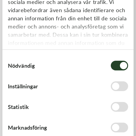
sociala medier och analysera vår trafik. Vi
Liknande produkter
vidarebefordrar även sådana identifierare och
annan information från din enhet till de sociala
medier och annons- och analysföretag som vi
samarbetar med. Dessa kan i sin tur kombinera
informationen med annan information som du
har tillhandahållit eller som de har samlat in
Samtyckesval
när du har använt deras tjänster.
Nödvändig
Kawasaki
Kawasaki
Inställningar
GASKET-HEAD
GASKET,FLOAT CHAMBER
312,00
kr
97,00
kr
Statistik
I lager
Slut i lager
Marknadsföring