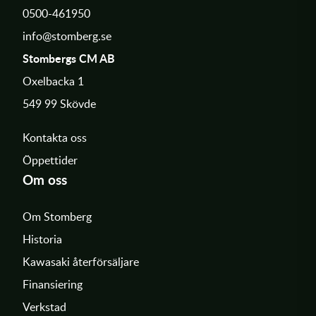
0500-461950
info@stomberg.se
Stombergs CM AB
Oxelbacka 1
549 99 Skövde
Kontakta oss
Öppettider
Om oss
Om Stomberg
Historia
Kawasaki återförsäljare
Finansiering
Verkstad