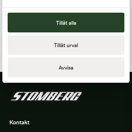
Tillåt alla
Kawasaki
Kawasaki
Tillåt urval
PISTON-ENGINE
PAD-ASSY-BRAKE -
Kawasaki KX 250F 09-18 m.fl.
1 220,00
kr
910,00
kr
Slut i lager
I lager
Avvisa
Kontakt