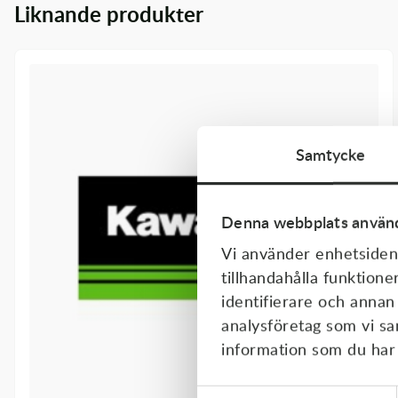
Liknande produkter
Transmission & Drivlina
Vagnar
Variatordelar
Vinschar & Tillbehör
Samtycke
Vinterprodukter
Denna webbplats använd
Vi använder enhetsident
tillhandahålla funktione
identifierare och annan
analysföretag som vi s
information som du har t
Samtyckesval