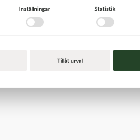
Inställningar
Statistik
Kawasaki
GASKET,FUEL TANK CAP
58,00
kr
I lager
Tillåt urval