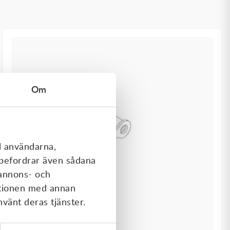
Om
l användarna,
rebefordrar även sådana
 annons- och
ationen med annan
nvänt deras tjänster.