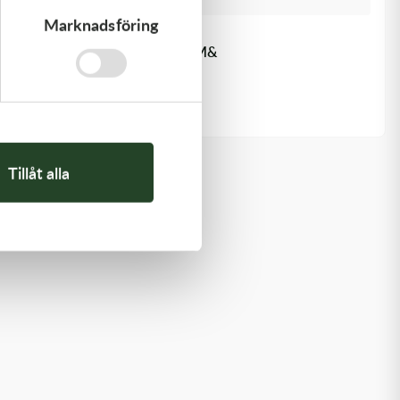
Marknadsföring
Kawasaki
TOOL-WRENCH,BOX,21MM&
197,00
kr
I lager
Tillåt alla