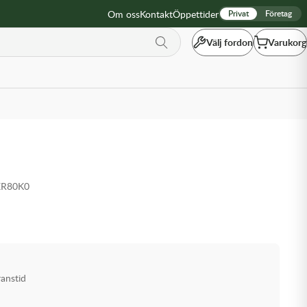
Om oss
Kontakt
Öppettider
Privat
Företag
Välj fordon
Varukorg
XR80K0
ranstid