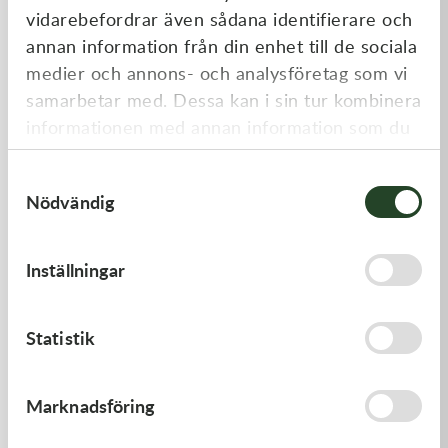
vidarebefordrar även sådana identifierare och
annan information från din enhet till de sociala
medier och annons- och analysföretag som vi
samarbetar med. Dessa kan i sin tur kombinera
informationen med annan information som du
har tillhandahållit eller som de har samlat in
Samtyckesval
när du har använt deras tjänster.
Nödvändig
Kawasaki
Kawasaki
PAD-ASSY-BRAKE -
ARM-ROCKER
Inställningar
Kawasaki KX 250F 09-18 m.fl.
910,00
kr
1 369,00
kr
I lager
I lager
Statistik
Marknadsföring