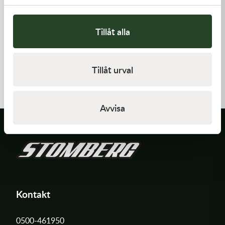
Tillåt alla
Kawasaki
Kawasaki
RETAINER-VALVE SPRING
CABLE-THROTTLE -
Tillåt urval
Kawasaki KX 450 19-21
108,00
kr
558,00
kr
I lager
Beställningsvara
Avvisa
Kontakt
0500-461950