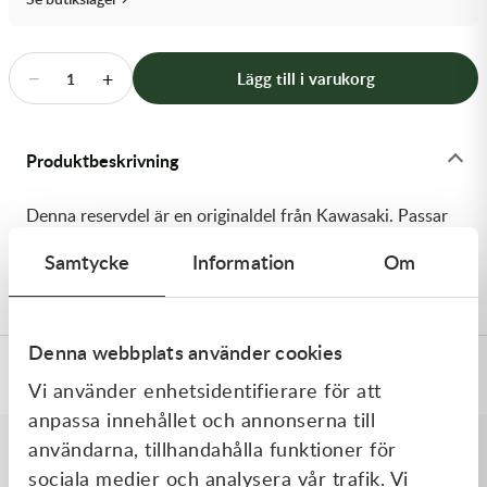
Transmission & Drivlina
Vagnar
−
+
Lägg till i varukorg
1
Variatordelar
Produktbeskrivning
Vinschar & Tillbehör
Denna reservdel är en originaldel från Kawasaki. Passar
Vinterprodukter
till flera vanliga motocross- och enduromodeller. OEM
Samtycke
Information
Om
ref. nr.: 92145-1269 / 921451269. Modellkod: KX65-A1
Denna webbplats använder cookies
Specifikationer
Vi använder enhetsidentifierare för att
anpassa innehållet och annonserna till
användarna, tillhandahålla funktioner för
sociala medier och analysera vår trafik. Vi
Liknande produkter