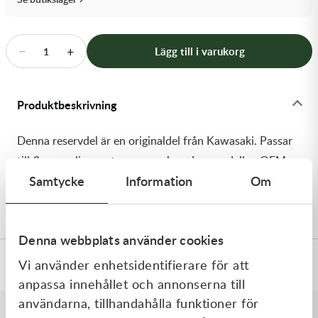
Transmission & Drivlina
Vagnar
−
+
Lägg till i varukorg
1
Variatordelar
Produktbeskrivning
Vinschar & Tillbehör
Denna reservdel är en originaldel från Kawasaki. Passar
Vinterprodukter
till flera vanliga motocross- och enduromodeller. OEM
Samtycke
Information
Om
ref. nr.: 92081-1502 / 920811502. Modellkod: KH125-
K1
Denna webbplats använder cookies
Vi använder enhetsidentifierare för att
Specifikationer
anpassa innehållet och annonserna till
användarna, tillhandahålla funktioner för