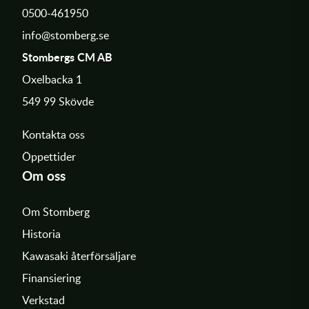
0500-461950
info@stomberg.se
Stombergs CM AB
Oxelbacka 1
549 99 Skövde
Kontakta oss
Öppettider
Om oss
Om Stomberg
Historia
Kawasaki återförsäljare
Finansiering
Verkstad