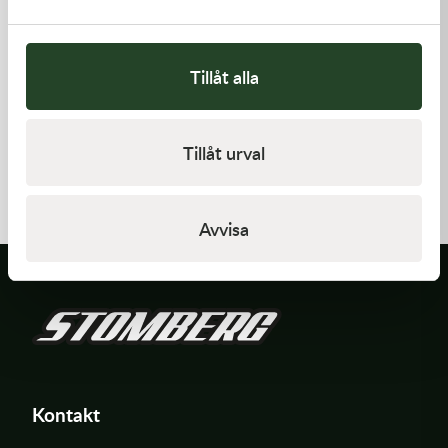
Tillåt alla
Kawasaki
Kawasaki
Tillåt urval
TOOL-
GASKET,GENERATOR
WRENCH,BOX,21MM&
197,00
kr
191,00
kr
I lager
I lager
Avvisa
Kontakt