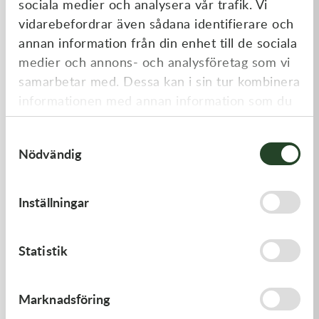
sociala medier och analysera vår trafik. Vi
Liknande produkter
vidarebefordrar även sådana identifierare och
annan information från din enhet till de sociala
medier och annons- och analysföretag som vi
samarbetar med. Dessa kan i sin tur kombinera
informationen med annan information som du
har tillhandahållit eller som de har samlat in
Samtyckesval
när du har använt deras tjänster.
Nödvändig
Kawasaki
Kawasaki
Inställningar
GASKET-HEAD
GASKET
421,00
kr
62,00
kr
Statistik
I lager
I lager
Marknadsföring