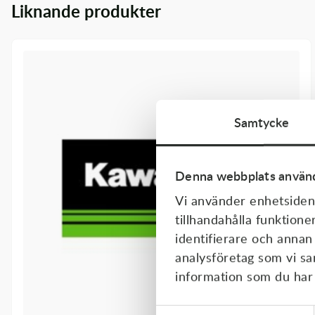
Liknande produkter
Transmission & Drivlina
Vagnar
Variatordelar
Vinschar & Tillbehör
Samtycke
Vinterprodukter
Denna webbplats använd
Vi använder enhetsident
tillhandahålla funktione
identifierare och annan
analysföretag som vi s
information som du har t
Samtyckesval