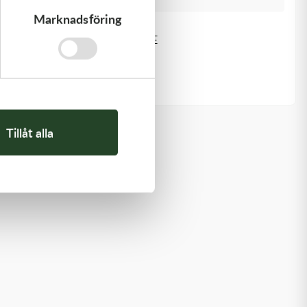
Marknadsföring
Kawasaki
GASKET,GENERATOR COVE
212,00
kr
I lager
Tillåt alla