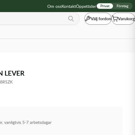
Om oss
Kontakt
Öppettider
Privat
Företag
Välj fordon
Varukorg
N LEVER
78RSZK
ör, vanligtvis 5-7 arbetsdagar