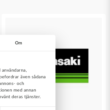
Om
l användarna,
rebefordrar även sådana
 annons- och
ationen med annan
nvänt deras tjänster.