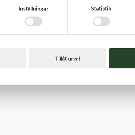
Inställningar
Statistik
Kawasaki
LEVER-COMP,FRONT BRAK - Kawasaki KX 250 21-
23, Kawasaki KX 450 19-23
530,00
kr
I lager
Tillåt urval