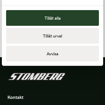
Tillåt alla
Kawasaki
Kawasaki
Tillåt urval
GASKET,CYLINDER BASE,
ARM-ROCKER
125,00
kr
1 369,00
kr
I lager
I lager
Avvisa
Kontakt