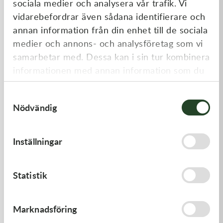
sociala medier och analysera vår trafik. Vi
Liknande produkter
vidarebefordrar även sådana identifierare och
annan information från din enhet till de sociala
medier och annons- och analysföretag som vi
samarbetar med. Dessa kan i sin tur kombinera
informationen med annan information som du
har tillhandahållit eller som de har samlat in
Samtyckesval
när du har använt deras tjänster.
Nödvändig
Kawasaki
Kawasaki
Inställningar
GUIDE-CHAIN,RR
LEVER-COMP,FRONT BRAK
- Kawasaki KX 250 21-23,
Kawasaki KX 450 19-23
383,00
kr
530,00
kr
Statistik
I lager
I lager
Marknadsföring