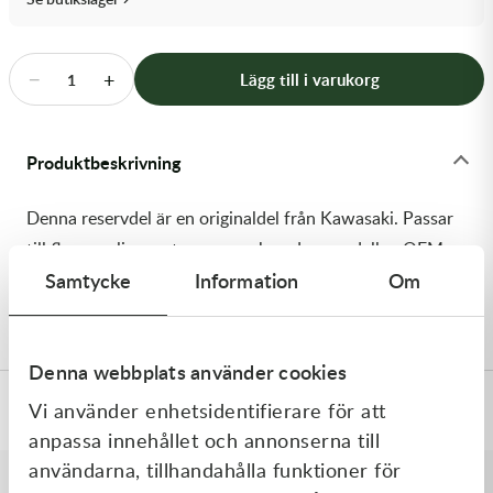
Transmission & Drivlina
Vagnar
−
+
Lägg till i varukorg
1
Variatordelar
Produktbeskrivning
Vinschar & Tillbehör
Denna reservdel är en originaldel från Kawasaki. Passar
Vinterprodukter
till flera vanliga motocross- och enduromodeller. OEM
Samtycke
Information
Om
ref. nr.: 92145-2302-10 / 92145230210. Modellkod:
KX450NRFNN
Denna webbplats använder cookies
Vi använder enhetsidentifierare för att
Specifikationer
anpassa innehållet och annonserna till
användarna, tillhandahålla funktioner för