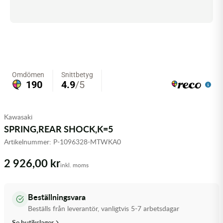
Olja MC
Skydd
Fjädring
Mopedslang
Kylarvätska
Chassidelar
Trail
Vätskesystem
Hjul
Mousse
Luftfilterolja & Rengöring
Drivremmar & Variatorremmar
Slangar
Lagersatser
Slang
Oljepaket
Eldelar
Motordelar & Filter
Trialdäck
Sprayer
Fjädring
Plast
Tubliss
Tvätt & Rengöring
Hytter & Flaklock
Kawasaki
SPRING,REAR SHOCK,K=5
Styren & Reglage
Växellådsolja
Karossdelar & Tillbehör
Artikelnummer:
P-1096328-MTWKA0
Övriga Kemprodukter
Kyl- & värmesystemdelar
2 926,00 kr
inkl. moms
Motordelar
Beställningsvara
Styren & Tillbehör
Beställs från leverantör, vanligtvis 5-7 arbetsdagar
Se butikslager