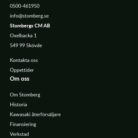
0500-461950
info@stomberg.se
Stombergs CM AB
Oxelbacka 1
549 99 Skövde
Kontakta oss
Öppettider
Om oss
Om Stomberg
Historia
Kawasaki återförsäljare
Finansiering
Verkstad